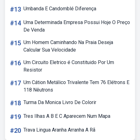
#13
Umbanda E Candomblé Diferença
#14
Uma Determinada Empresa Possui Hoje O Preço
De Venda
#15
Um Homem Caminhando Na Praia Deseja
Calcular Sua Velocidade
#16
Um Circuito Eletrico é Constituido Por Um
Resistor
#17
Um Cátion Metálico Trivalente Tem 76 Elétrons E
118 Nêutrons
#18
Turma Da Monica Livro De Colorir
#19
Tres Ilhas A B E C Aparecem Num Mapa
#20
Trava Lingua Aranha Arranha A Rã