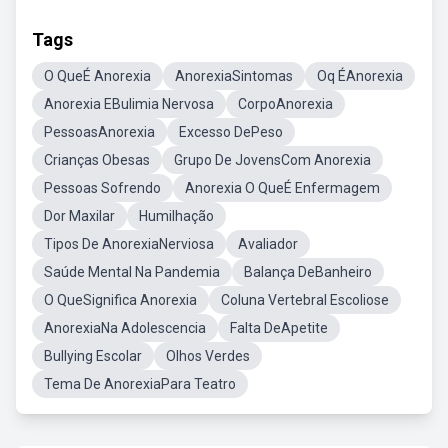
Tags
O QueÉ Anorexia
AnorexiaSintomas
Oq ÉAnorexia
Anorexia EBulimia Nervosa
CorpoAnorexia
PessoasAnorexia
Excesso DePeso
Crianças Obesas
Grupo De JovensCom Anorexia
Pessoas Sofrendo
Anorexia O QueÉ Enfermagem
Dor Maxilar
Humilhação
Tipos De AnorexiaNerviosa
Avaliador
Saúde Mental Na Pandemia
Balança DeBanheiro
O QueSignifica Anorexia
Coluna Vertebral Escoliose
AnorexiaNa Adolescencia
Falta DeApetite
Bullying Escolar
Olhos Verdes
Tema De AnorexiaPara Teatro