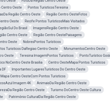
ntro Oeste
FotoDa Região Centro Oeste
o Centro Oeste
Pontos TuristicosTeresina
asDa Região Centro Oeste
Região Centro OesteFotos
Centro Oeste
Recife Pontos TurísticosMais Visitados
egiãoSul Do Brasil
ImagensRegião Centro Oeste
gião Centro Oeste
Região Centro OestePaisagens
ntro Oeste
NobresPontos Turísticos
tos Turisticos DaRegiao Centro Oeste
MonumentosCentro Oeste
tro Oeste
Teresina ImagemPontos Turisticos
PontoTurístico Goiá
tico NoCentro Oeste Brasilia
Centro OesteMapa Pontos Turisticos
a DF
Importantes LugaresTurísticos Do Centro Oeste
Mapa Centro OesteCom Pontos Turisticos
ticosAzul Imagem 4K
AnimaisDa Região Centro Oeste
rezaDa Região Centro Oeste
Turismo DoCentro Oeste Cultura
te
Patrimônio CulturalDa Região Centro Oeste