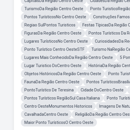
CapitaisDa Região Centro Oeste
CidadesDa Região Ce
TurismoDa Região Centro Oeste
Ponto TuristicoRegiã
Pontos TurísticosNo Centro Oeste
Construções Famos
Regiao SulPontos Turisticos
Festas TípicasDa Região 
FigurasDa Região Centro Oeste
Pontos Turísticos Da R
Lugares TurísticosNo Centro Oeste
CuriosidadesDa Re
Ponto Turístico Centro OesteSTF
Turismo NaRegião Ce
Lugares Mais ConhecidoDa Região Centro Oeste
5 Pon
Lugar Turistico DoCentro Oeste
HistóriaDa Região Cen
Objetos HistóricosDa Região Centro Oeste
Ponto Turis
FaunaDa Região Centro Oeste
Pontos TurísticosBrasíli
PontoTurístico De Teresina
Cidade DoCentro Oeste
Pontos Turísticos RegiãoSul Casa Italiana
Ponto Turís
Centro OesteMonumentos Historicos
Imagens De Natu
CavalhadaCentro Oeste
ReligiãoDa Região Centro Oes
Maior Ponto TurísticosO Centro Oeste