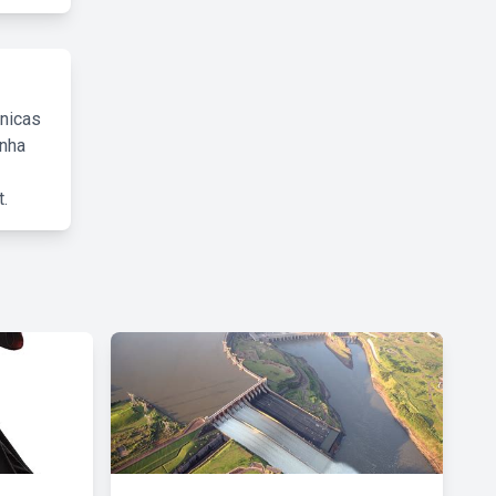
cnicas
inha
.