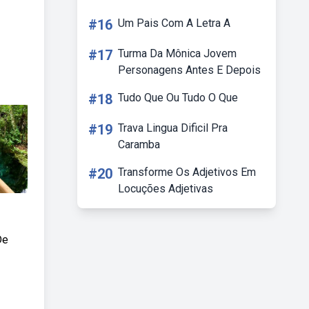
#16
Um Pais Com A Letra A
#17
Turma Da Mônica Jovem
Personagens Antes E Depois
#18
Tudo Que Ou Tudo O Que
#19
Trava Lingua Dificil Pra
Caramba
#20
Transforme Os Adjetivos Em
Locuções Adjetivas
De