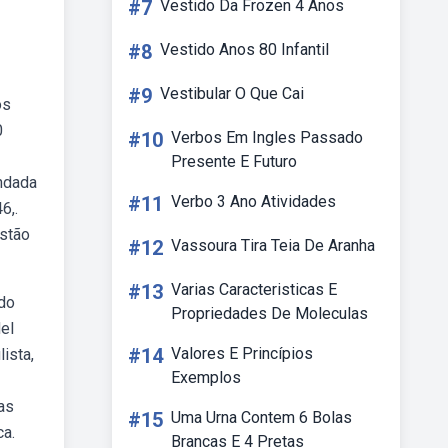
#7
Vestido Da Frozen 4 Anos
#8
Vestido Anos 80 Infantil
#9
Vestibular O Que Cai
os
0
#10
Verbos Em Ingles Passado
Presente E Futuro
undada
#11
Verbo 3 Ano Atividades
6,.
estão
#12
Vassoura Tira Teia De Aranha
#13
Varias Caracteristicas E
 do
Propriedades De Moleculas
del
#14
Valores E Princípios
ista,
Exemplos
das
#15
Uma Urna Contem 6 Bolas
ca.
Brancas E 4 Pretas