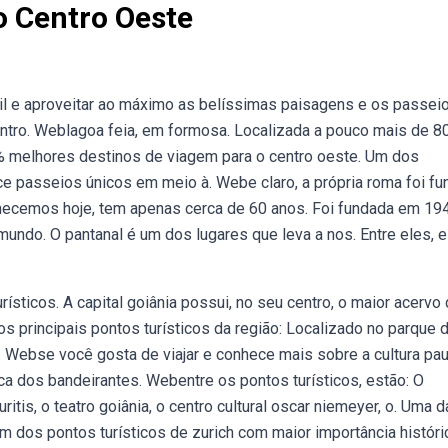
o Centro Oeste
il e aproveitar ao máximo as belíssimas paisagens e os passei
centro. Weblagoa feia, em formosa. Localizada a pouco mais de 8
% melhores destinos de viagem para o centro oeste. Um dos
e passeios únicos em meio à. Webe claro, a própria roma foi f
conhecemos hoje, tem apenas cerca de 60 anos. Foi fundada em 194
undo. O pantanal é um dos lugares que leva a nos. Entre eles, 
sticos. A capital goiânia possui, no seu centro, o maior acervo
os principais pontos turísticos da região: Localizado no parque 
. Webse você gosta de viajar e conhece mais sobre a cultura paul
ica dos bandeirantes. Webentre os pontos turísticos, estão: O
itis, o teatro goiânia, o centro cultural oscar niemeyer, o. Uma 
m dos pontos turísticos de zurich com maior importância históri