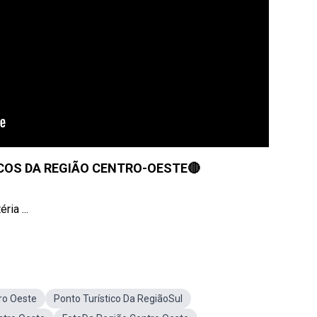
COS DA REGIÃO CENTRO-OESTE🔴
ia ...
ro Oeste
Ponto Turístico Da RegiãoSul