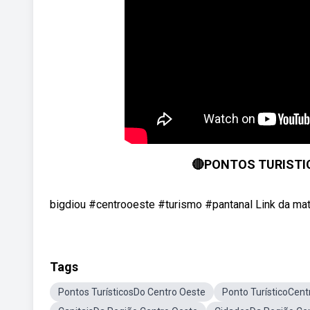
🔴PONTOS TURISTI
bigdiou #centrooeste #turismo #pantanal Link da matér
Tags
Pontos TurísticosDo Centro Oeste
Ponto TurísticoCent