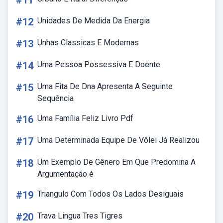
#11
#12
Unidades De Medida Da Energia
#13
Unhas Classicas E Modernas
#14
Uma Pessoa Possessiva E Doente
#15
Uma Fita De Dna Apresenta A Seguinte
Sequência
#16
Uma Família Feliz Livro Pdf
#17
Uma Determinada Equipe De Vôlei Já Realizou
#18
Um Exemplo De Gênero Em Que Predomina A
Argumentação é
#19
Triangulo Com Todos Os Lados Desiguais
#20
Trava Lingua Tres Tigres