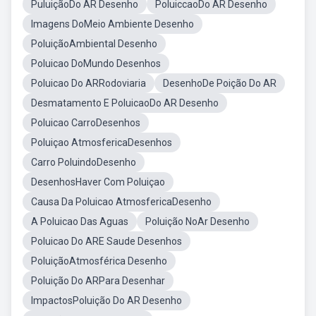
PuluiçãoDo AR Desenho
PoluiccaoDo AR Desenho
Imagens DoMeio Ambiente Desenho
PoluiçãoAmbiental Desenho
Poluicao DoMundo Desenhos
Poluicao Do ARRodoviaria
DesenhoDe Poição Do AR
Desmatamento E PoluicaoDo AR Desenho
Poluicao CarroDesenhos
Poluiçao AtmosfericaDesenhos
Carro PoluindoDesenho
DesenhosHaver Com Poluiçao
Causa Da Poluicao AtmosfericaDesenho
A Poluicao Das Aguas
Poluição NoAr Desenho
Poluicao Do ARE Saude Desenhos
PoluiçãoAtmosférica Desenho
Poluição Do ARPara Desenhar
ImpactosPoluição Do AR Desenho