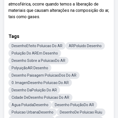
atmosférica, ocorre quando temos a liberação de
materiais que causam alterações na composição do ar,
tais como gases.
Tags
DesenhoEfeito Poluicao Do AR
ARPoluido Desenho
Poluição Do AREm Desenho
Desenho Sobre a PoluicaoDo AR
PolyuiçãoAR Desenho
Desenho Paisagem PoluicaoDos Do AR
0. ImagenDesenho Poluicao Do AR
Desenho DaPoluição Do AR
Cidade DeDesenho Poluicao Do AR
Agua PoluidaDesenho
Desenho PoluçãoDo AR
Poluicao UrbanaDesenho
DesenhoDe Poluicao Ruiu