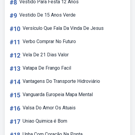
#8
Vestido Para Festa 12 Anos
#9
Vestido De 15 Anos Verde
#10
Versículo Que Fala Da Vinda De Jesus
#11
Verbo Comprar No Futuro
#12
Vela De 21 Dias Valor
#13
Vatapa De Frango Facil
#14
Vantagens Do Transporte Hidroviário
#15
Vanguarda Europeia Mapa Mental
#16
Valsa Do Amor Os Atuais
#17
Uniao Quimica é Bom
Unha Com Coração Na Ponta