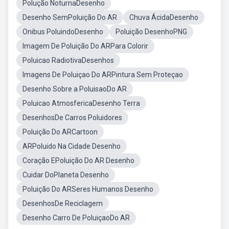
Polução NoturnaDesenho
Desenho SemPoluição Do AR
Chuva ÁcidaDesenho
Onibus PoluindoDesenho
Poluição DesenhoPNG
Imagem De Poluição Do ARPara Colorir
Poluicao RadiotivaDesenhos
Imagens De Poluiçao Do ARPintura Sem Proteçao
Desenho Sobre a PoluisaoDo AR
Poluicao AtmosfericaDesenho Terra
DesenhosDe Carros Poluidores
Poluição Do ARCartoon
ARPoluido Na Cidade Desenho
Coração EPoluição Do AR Desenho
Cuidar DoPlaneta Desenho
Poluição Do ARSeres Humanos Desenho
DesenhosDe Reciclagem
Desenho Carro De PoluiçaoDo AR