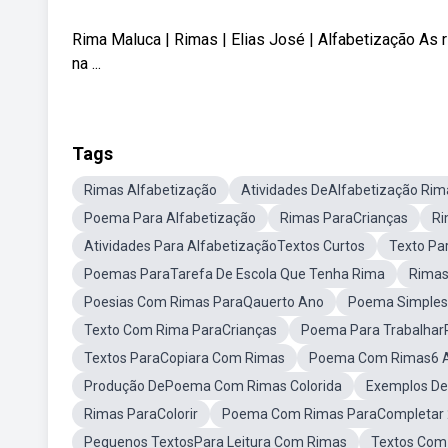
Rima Maluca | Rimas | Elias José | Alfabetização As ri
na ...
Tags
Rimas Alfabetização
Atividades DeAlfabetização Rim
Poema Para Alfabetização
Rimas ParaCrianças
Ri
Atividades Para AlfabetizaçãoTextos Curtos
Texto Pa
Poemas ParaTarefa De Escola Que Tenha Rima
Rimas
Poesias Com Rimas ParaQauerto Ano
Poema Simples 
Texto Com Rima ParaCrianças
Poema Para Trabalhar
Textos ParaCopiara Com Rimas
Poema Com Rimas6 
Produção DePoema Com Rimas Colorida
Exemplos De
Rimas ParaColorir
Poema Com Rimas ParaCompletar 
Pequenos TextosPara Leitura Com Rimas
Textos Com