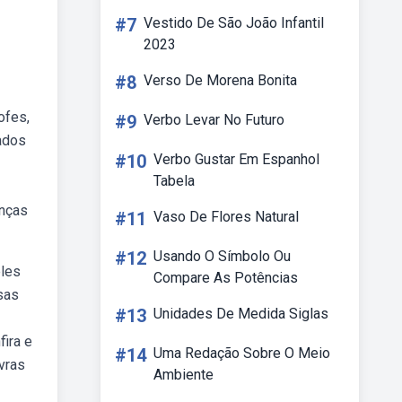
#7
Vestido De São João Infantil
2023
#8
Verso De Morena Bonita
ofes,
#9
Verbo Levar No Futuro
ados
#10
Verbo Gustar Em Espanhol
Tabela
anças
#11
Vaso De Flores Natural
#12
Usando O Símbolo Ou
eles
Compare As Potências
sas
#13
Unidades De Medida Siglas
fira e
#14
Uma Redação Sobre O Meio
vras
Ambiente