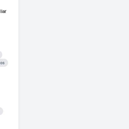
liar
tos