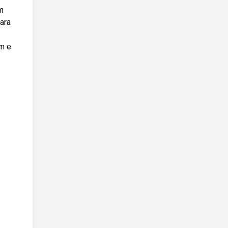
m
ara
m e