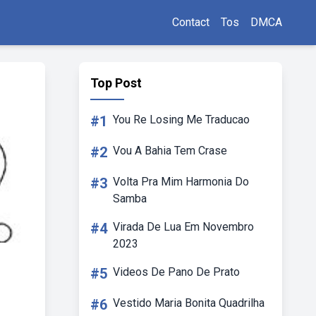
Contact
Tos
DMCA
Top Post
#1
You Re Losing Me Traducao
#2
Vou A Bahia Tem Crase
#3
Volta Pra Mim Harmonia Do
Samba
#4
Virada De Lua Em Novembro
2023
#5
Videos De Pano De Prato
#6
Vestido Maria Bonita Quadrilha