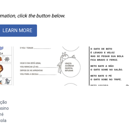
mation, click the button below.
LEARN MORE
ação
nsino
ré
cola