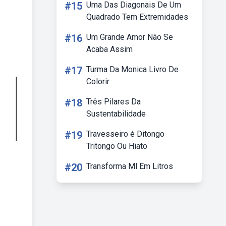
#15
Uma Das Diagonais De Um
Quadrado Tem Extremidades
#16
Um Grande Amor Não Se
Acaba Assim
#17
Turma Da Monica Livro De
Colorir
#18
Três Pilares Da
Sustentabilidade
#19
Travesseiro é Ditongo
Tritongo Ou Hiato
#20
Transforma Ml Em Litros