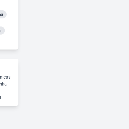
ma
s
cnicas
inha
.