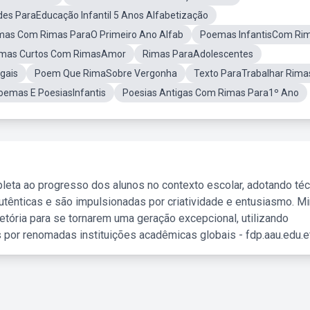
des ParaEducação Infantil 5 Anos Alfabetização
as Com Rimas ParaO Primeiro Ano Alfab
Poemas InfantisCom Ri
mas Curtos Com RimasAmor
Rimas ParaAdolescentes
gais
Poem Que RimaSobre Vergonha
Texto ParaTrabalhar Rima
oemas E PoesiasInfantis
Poesias Antigas Com Rimas Para1º Ano
leta ao progresso dos alunos no contexto escolar, adotando té
tênticas e são impulsionadas por criatividade e entusiasmo. M
etória para se tornarem uma geração excepcional, utilizando
 por renomadas instituições acadêmicas globais - fdp.aau.edu.et