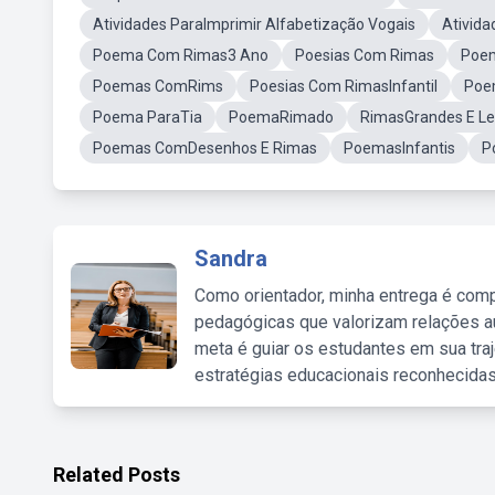
Atividades ParaImprimir Alfabetização Vogais
Ativida
Poema Com Rimas3 Ano
Poesias Com Rimas
Poem
Poemas ComRims
Poesias Com RimasInfantil
Poe
Poema ParaTia
PoemaRimado
RimasGrandes E Le
Poemas ComDesenhos E Rimas
PoemasInfantis
P
Sandra
Como orientador, minha entrega é comp
pedagógicas que valorizam relações au
meta é guiar os estudantes em sua traj
estratégias educacionais reconhecidas
Related Posts