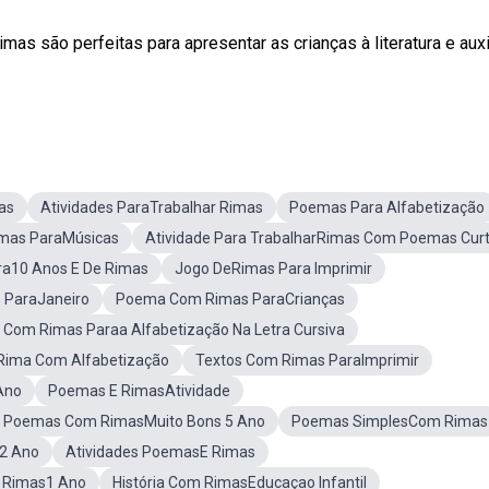
mas são perfeitas para apresentar as crianças à literatura e auxi
as
Atividades ParaTrabalhar Rimas
Poemas Para Alfabetização
mas ParaMúsicas
Atividade Para TrabalharRimas Com Poemas Cur
ra10 Anos E De Rimas
Jogo DeRimas Para Imprimir
 ParaJaneiro
Poema Com Rimas ParaCrianças
Com Rimas Paraa Alfabetização Na Letra Cursiva
Rima Com Alfabetização
Textos Com Rimas ParaImprimir
Ano
Poemas E RimasAtividade
 Poemas Com RimasMuito Bons 5 Ano
Poemas SimplesCom Rimas
2 Ano
Atividades PoemasE Rimas
 Rimas1 Ano
História Com RimasEducaçao Infantil