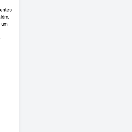
rentes
além,
o um
e