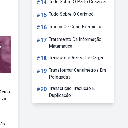
#14
Tudo Sobre O Parto Cesárea
#15
Tudo Sobre O Carimbó
#16
Tronco De Cone Exercícios
#17
Tratamento Da Informação
Matematica
#18
Transporte Aereo De Carga
#19
Transformar Centímetros Em
Polegadas
#20
Transcrição Tradução E
éculo
Duplicação
alvo
ás.