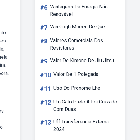
#6
Vantagens Da Energia Não
Renovável
#7
Van Gogh Morreu De Que
nto
#8
Valores Comerciais Dos
des
Resistores
e,
uela
#9
Valor Do Kimono De Jiu Jitsu
ra.
ora,
#10
Valor De 1 Polegada
#11
Uso Do Pronome Lhe
#12
Um Gato Preto A Foi Cruzado
e
Com Duas
es
#13
Uff Transferência Externa
 o
2024