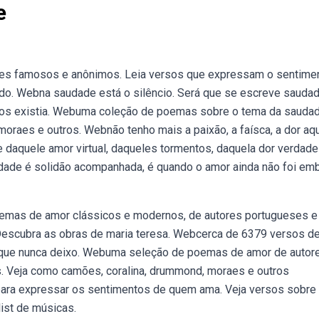
e
s famosos e anônimos. Leia versos que expressam o sentime
dido. Webna saudade está o silêncio. Será que se escreve sauda
tos existia. Webuma coleção de poemas sobre o tema da saudad
oraes e outros. Webnão tenho mais a paixão, a faísca, a dor aq
 daquele amor virtual, daqueles tormentos, daquela dor verdadei
de é solidão acompanhada, é quando o amor ainda não foi emb
mas de amor clássicos e modernos, de autores portugueses e
 Descubra as obras de maria teresa. Webcerca de 6379 versos d
 que nunca deixo. Webuma seleção de poemas de amor de autor
s. Veja como camões, coralina, drummond, moraes e outros
ra expressar os sentimentos de quem ama. Veja versos sobre
list de músicas.