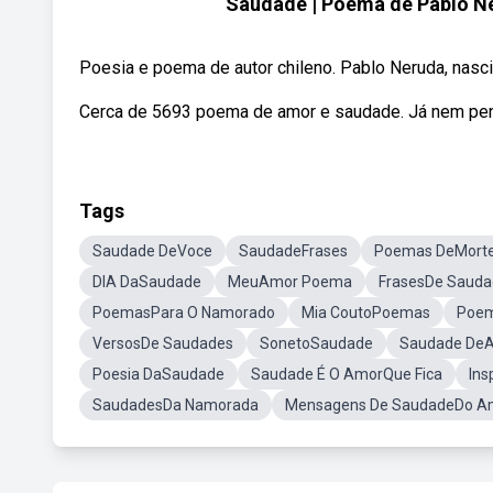
Saudade | Poema de Pablo N
Poesia e poema de autor chileno. Pablo Neruda, nascido
Cerca de 5693 poema de amor e saudade. Já nem pen
Tags
Saudade DeVoce
SaudadeFrases
Poemas DeMort
DIA DaSaudade
MeuAmor Poema
FrasesDe Sauda
PoemasPara O Namorado
Mia CoutoPoemas
Poem
VersosDe Saudades
SonetoSaudade
Saudade De
Poesia DaSaudade
Saudade É O AmorQue Fica
Ins
SaudadesDa Namorada
Mensagens De SaudadeDo A