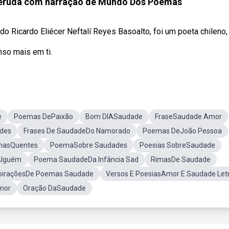
eruda com narração de Mundo Dos Poemas
 Ricardo Eliécer Neftalí Reyes Basoalto, foi um poeta chileno, .
so mais em ti.
e
Poemas DePaixão
Bom DIASaudade
FraseSaudade Amor
des
Frases De SaudadeDo Namorado
Poemas DeJoão Pessoa
asQuentes
PoemaSobre Saudades
Poesias SobreSaudade
Alguém
Poema SaudadeDa Infância Sad
RimasDe Saudade
piraçõesDe Poemas Saudade
Versos E PoesiasAmor E Saudade Let
mor
Oração DaSaudade