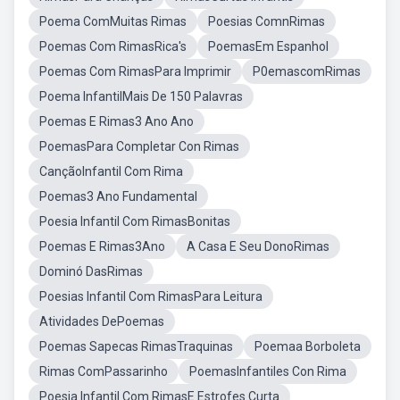
Poema ComMuitas Rimas
Poesias ComnRimas
Poemas Com RimasRica's
PoemasEm Espanhol
Poemas Com RimasPara Imprimir
P0emascomRimas
Poema InfantilMais De 150 Palavras
Poemas E Rimas3 Ano Ano
PoemasPara Completar Con Rimas
CançãoInfantil Com Rima
Poemas3 Ano Fundamental
Poesia Infantil Com RimasBonitas
Poemas E Rimas3Ano
A Casa E Seu DonoRimas
Dominó DasRimas
Poesias Infantil Com RimasPara Leitura
Atividades DePoemas
Poemas Sapecas RimasTraquinas
Poemaa Borboleta
Rimas ComPassarinho
PoemasInfantiles Con Rima
Poesia Infantil Com RimasE Estrofes Curta