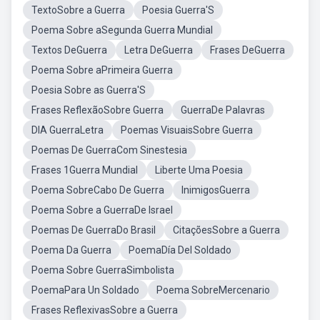
TextoSobre a Guerra
Poesia Guerra'S
Poema Sobre aSegunda Guerra Mundial
Textos DeGuerra
Letra DeGuerra
Frases DeGuerra
Poema Sobre aPrimeira Guerra
Poesia Sobre as Guerra'S
Frases ReflexãoSobre Guerra
GuerraDe Palavras
DIA GuerraLetra
Poemas VisuaisSobre Guerra
Poemas De GuerraCom Sinestesia
Frases 1Guerra Mundial
Liberte Uma Poesia
Poema SobreCabo De Guerra
InimigosGuerra
Poema Sobre a GuerraDe Israel
Poemas De GuerraDo Brasil
CitaçõesSobre a Guerra
Poema Da Guerra
PoemaDía Del Soldado
Poema Sobre GuerraSimbolista
PoemaPara Un Soldado
Poema SobreMercenario
Frases ReflexivasSobre a Guerra