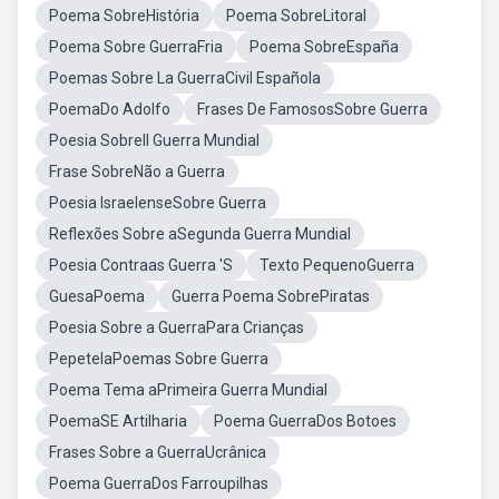
Poema SobreHistória
Poema SobreLitoral
Poema Sobre GuerraFria
Poema SobreEspaña
Poemas Sobre La GuerraCivil Española
PoemaDo Adolfo
Frases De FamososSobre Guerra
Poesia SobreII Guerra Mundial
Frase SobreNão a Guerra
Poesia IsraelenseSobre Guerra
Reflexões Sobre aSegunda Guerra Mundial
Poesia Contraas Guerra 'S
Texto PequenoGuerra
GuesaPoema
Guerra Poema SobrePiratas
Poesia Sobre a GuerraPara Crianças
PepetelaPoemas Sobre Guerra
Poema Tema aPrimeira Guerra Mundial
PoemaSE Artilharia
Poema GuerraDos Botoes
Frases Sobre a GuerraUcrânica
Poema GuerraDos Farroupilhas