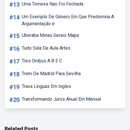
#13
Uma Torneira Nao Foi Fechada
#14
Um Exemplo De Gênero Em Que Predomina A
Argumentação é
#15
Uberaba Minas Gerais Mapa
#16
Tudo Sala De Aula Artes
#17
Tres Onibus A B E C
#18
Trem De Madrid Para Sevilha
#19
Trava Linguas Em Ingles
#20
Transformando Juros Anual Em Mensal
Related Posts