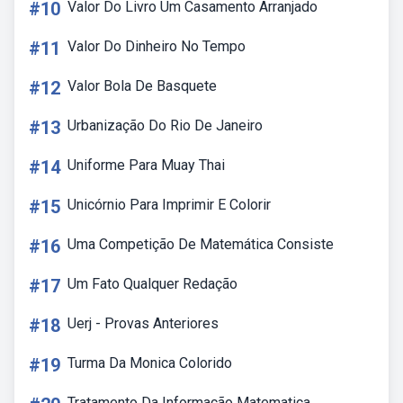
#10
Valor Do Livro Um Casamento Arranjado
#11
Valor Do Dinheiro No Tempo
#12
Valor Bola De Basquete
#13
Urbanização Do Rio De Janeiro
#14
Uniforme Para Muay Thai
#15
Unicórnio Para Imprimir E Colorir
#16
Uma Competição De Matemática Consiste
#17
Um Fato Qualquer Redação
#18
Uerj - Provas Anteriores
#19
Turma Da Monica Colorido
Tratamento Da Informação Matematica