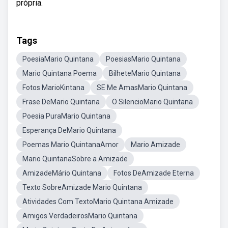
própria.
Tags
PoesiaMario Quintana
PoesiasMario Quintana
Mario Quintana Poema
BilheteMario Quintana
Fotos MarioKintana
SE Me AmasMario Quintana
Frase DeMario Quintana
O SilencioMario Quintana
Poesia PuraMario Quintana
Esperança DeMario Quintana
Poemas Mario QuintanaAmor
Mario Amizade
Mario QuintanaSobre a Amizade
AmizadeMário Quintana
Fotos DeAmizade Eterna
Texto SobreAmizade Mario Quintana
Atividades Com TextoMario Quintana Amizade
Amigos VerdadeirosMario Quintana