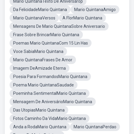
Mario QuintanaTexto De Aniversárop
Da FelicidadeMario Quintana
Mario QuintanaAmigo
Mario QuintanaVersos
A FlorMario Quintana
Mensagens De Mario QuintanaSobre Aniversario
Frase Sobre BrincarMario Quintana
Poemas Mario QuintanaCom 15 Lin Has
Voce SabiaMario Quintana
Mario QuintanaFrases De Amor
Imagem DeAmizade Eterna
Poesia Para FormandosMario Quintana
Poema Mario QuintanaSaudade
Poeminha SentimentalMario Quintana
Mensagem De AniversárioMario Quintana
Das UtopiasMario Quintana
Fotos Caminho Da VidaMario Quintana
Anda a RodaMario Quintana
Mario QuintanaPerdao