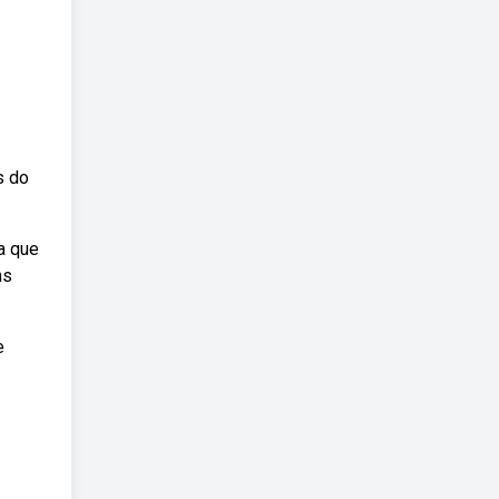
s do
a que
ns
e