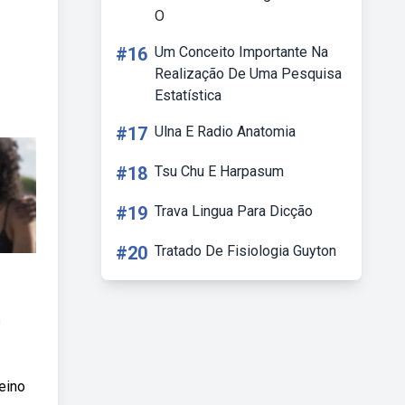
O
#16
Um Conceito Importante Na
Realização De Uma Pesquisa
Estatística
#17
Ulna E Radio Anatomia
#18
Tsu Chu E Harpasum
#19
Trava Lingua Para Dicção
#20
Tratado De Fisiologia Guyton
m
eino