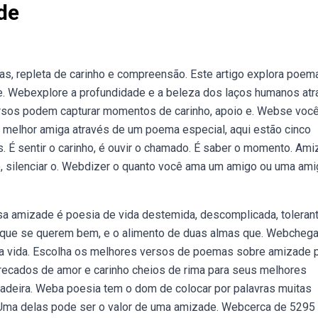
de
, repleta de carinho e compreensão. Este artigo explora poem
e. Webexplore a profundidade e a beleza dos laços humanos at
ersos podem capturar momentos de carinho, apoio e. Webse voc
a melhor amiga através de um poema especial, aqui estão cinco
É sentir o carinho, é ouvir o chamado. É saber o momento. Am
aço, silenciar o. Webdizer o quanto você ama um amigo ou uma ami
 amizade é poesia de vida destemida, descomplicada, tolerant
 que se querem bem, e o alimento de duas almas que. Webcheg
a vida. Escolha os melhores versos de poemas sobre amizade 
ecados de amor e carinho cheios de rima para seus melhores
adeira. Weba poesia tem o dom de colocar por palavras muitas
Uma delas pode ser o valor de uma amizade. Webcerca de 5295