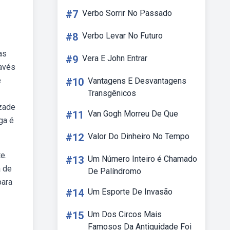
#7
Verbo Sorrir No Passado
#8
Verbo Levar No Futuro
as
#9
Vera E John Entrar
ravés
ê
#10
Vantagens E Desvantagens
Transgênicos
izade
#11
Van Gogh Morreu De Que
ga é
#12
Valor Do Dinheiro No Tempo
e.
#13
Um Número Inteiro é Chamado
a de
De Palíndromo
para
#14
Um Esporte De Invasão
#15
Um Dos Circos Mais
Famosos Da Antiguidade Foi