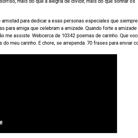
rriso, mais do que a alegria de dividir, mais do que sonhar os
 amistad para dedicar a esas personas especiales que siempre
mas para amiga que celebram a amizade. Quando forte a amizade
o não me assiste. Webcerca de 10342 poemas de carinho. Que voc
 do meu carinho. E chore, se arrependa. 70 frases para enviar 