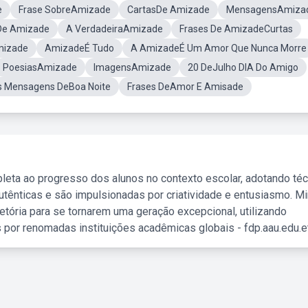
e
Frase SobreAmizade
CartasDe Amizade
MensagensAmiza
De Amizade
A VerdadeiraAmizade
Frases De AmizadeCurtas
izade
AmizadeÉ Tudo
A AmizadeÉ Um Amor Que Nunca Morre
PoesiasAmizade
ImagensAmizade
20 DeJulho DIA Do Amigo
s Mensagens DeBoa Noite
Frases DeAmor E Amisade
leta ao progresso dos alunos no contexto escolar, adotando té
tênticas e são impulsionadas por criatividade e entusiasmo. M
etória para se tornarem uma geração excepcional, utilizando
 por renomadas instituições acadêmicas globais - fdp.aau.edu.et