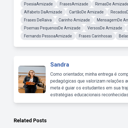
PoesiaAmizade
FrasesAmizade
RimasDe Amizad
Alfabeto DaAmizade
CartãoDe Amizade
Recados
Frases DeRaiva
Carinho Amizade
MensagemDe Am
Poemas PequenosDe Amizade
VersosDe Amizade
Fernando PessoaAmizade
Frases Carinhosas
Bela
Sandra
Como orientador, minha entrega é comp
pedagógicas que valorizam relações au
meta é guiar os estudantes em sua traj
estratégias educacionais reconhecidas
Related Posts