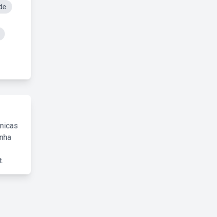
de
cnicas
inha
.