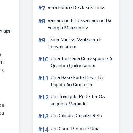
#7
Vera Eunice De Jesus Lima
#8
Vantagens E Desvantagens Da
Energia Maremotriz
viajar
#9
Usina Nuclear Vantagem E
Desvantagem
ê
#10
Uma Tonelada Corresponde A
ém
Quantos Quilogramas
to,
#11
Uma Base Forte Deve Ter
Ligado Ao Grupo Oh
#12
Um Triângulo Pode Ter Os
ângulos Medindo
os
da
#13
Um Cilindro Circular Reto
#14
Um Carro Percorre Uma