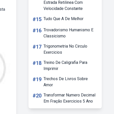
Estrada Retilinea Com
Velocidade Constante
sta
#15
Tudo Que A De Melhor
#16
Trovadorismo Humanismo E
Classicismo
#17
Trigonometria No Circulo
Exercicios
#18
Treino De Caligrafia Para
Imprimir
#19
Trechos De Livros Sobre
Amor
#20
Transformar Numero Decimal
Em Fração Exercicios 5 Ano