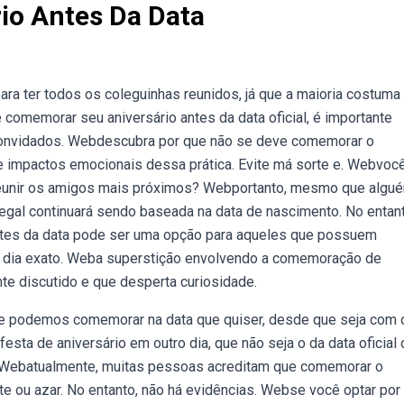
io Antes Da Data
ra ter todos os coleguinhas reunidos, já que a maioria costuma 
comemorar seu aniversário antes da data oficial, é importante
 convidados. Webdescubra por que não se deve comemorar o
s e impactos emocionais dessa prática. Evite má sorte e. Webvoc
reunir os amigos mais próximos? Webportanto, mesmo que algu
e legal continuará sendo baseada na data de nascimento. No entan
tes da data pode ser uma opção para aqueles que possuem
no dia exato. Weba superstição envolvendo a comemoração de
te discutido e que desperta curiosidade.
 e podemos comemorar na data que quiser, desde que seja com 
sta de aniversário em outro dia, que não seja o da data oficial 
. Webatualmente, muitas pessoas acreditam que comemorar o
te ou azar. No entanto, não há evidências. Webse você optar por