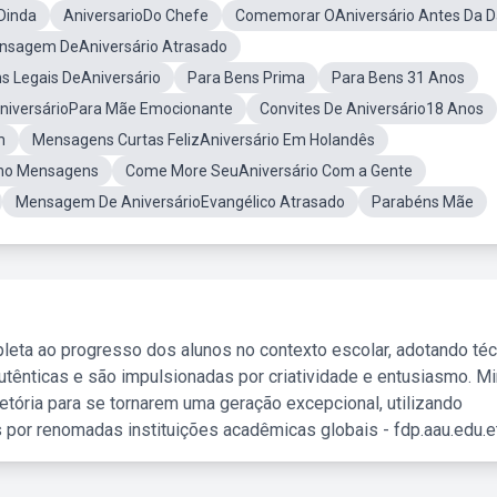
oDinda
AniversarioDo Chefe
Comemorar OAniversário Antes Da D
nsagem DeAniversário Atrasado
s Legais DeAniversário
Para Bens Prima
Para Bens 31 Anos
iversárioPara Mãe Emocionante
Convites De Aniversário18 Anos
m
Mensagens Curtas FelizAniversário Em Holandês
nho Mensagens
Come More SeuAniversário Com a Gente
Mensagem De AniversárioEvangélico Atrasado
Parabéns Mãe
leta ao progresso dos alunos no contexto escolar, adotando té
tênticas e são impulsionadas por criatividade e entusiasmo. M
etória para se tornarem uma geração excepcional, utilizando
 por renomadas instituições acadêmicas globais - fdp.aau.edu.et