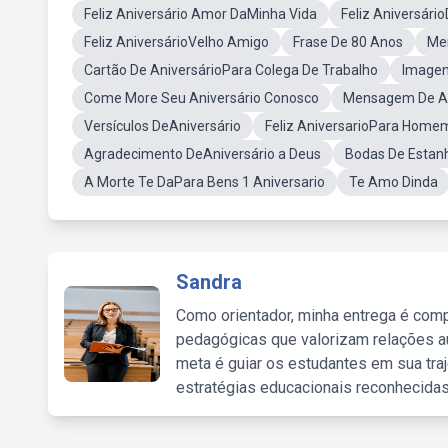
Feliz Aniversário Amor DaMinha Vida
Feliz Aniversári
Feliz AniversárioVelho Amigo
Frase De 80 Anos
Me
Cartão De AniversárioPara Colega De Trabalho
Imagen
Come More Seu Aniversário Conosco
Mensagem De An
Versículos DeAniversário
Feliz AniversarioPara Home
Agradecimento DeAniversário a Deus
Bodas De Esta
A Morte Te DaPara Bens 1 Aniversario
Te Amo Dinda
Sandra
Como orientador, minha entrega é comp
pedagógicas que valorizam relações au
meta é guiar os estudantes em sua traj
estratégias educacionais reconhecidas