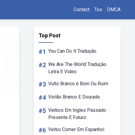
Contact
Tos
DMCA
Top Post
#1
You Can Do It Tradução
#2
We Are The World Tradução
Letra E Video
#3
Vulto Branco é Bom Ou Ruim
#4
Violão Branco E Dourado
#5
Verbos Em Ingles Passado
Presente E Futuro
#6
Verbo Comer Em Espanhol