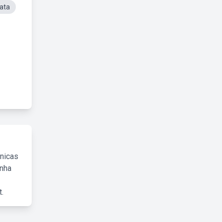
ata
cnicas
inha
.