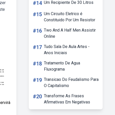
#14
Um Recipiente De 30 Litros
azer
ste
#15
Um Circuito Eletrico é
Constituido Por Um Resistor
#16
Two And A Half Men Assistir
Online
#17
Tudo Sala De Aula Artes -
Anos Iniciais
#18
Tratamento De Agua
Fluxograma
#19
Transicao Do Feudalismo Para
O Capitalismo
#20
Transforme As Frases
Afirmativas Em Negativas
ervirá