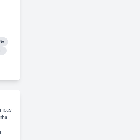
tão
co
cnicas
inha
.