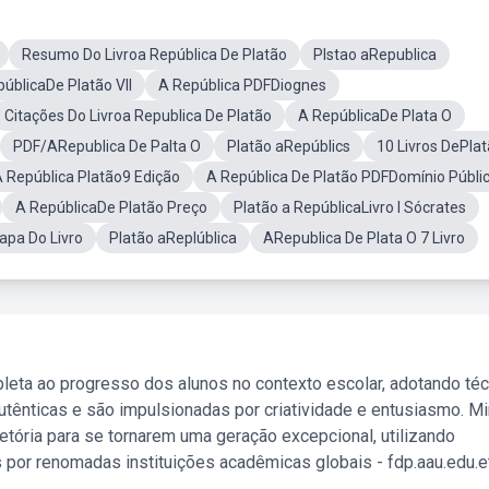
Resumo Do Livroa República De Platão
Plstao aRepublica
úblicaDe Platão VII
A República PDFDiognes
Citações Do Livroa Republica De Platão
A RepúblicaDe Plata O
PDF/ARepublica De Palta O
Platão aRepúblics
10 Livros DePla
 República Platão9 Edição
A República De Platão PDFDomínio Públi
A RepúblicaDe Platão Preço
Platão a RepúblicaLivro I Sócrates
apa Do Livro
Platão aReplública
ARepublica De Plata O 7 Livro
leta ao progresso dos alunos no contexto escolar, adotando té
tênticas e são impulsionadas por criatividade e entusiasmo. M
etória para se tornarem uma geração excepcional, utilizando
 por renomadas instituições acadêmicas globais - fdp.aau.edu.et