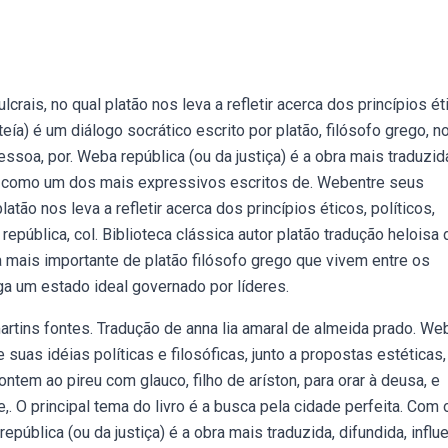
rais, no qual platão nos leva a refletir acerca dos princípios ét
teía) é um diálogo socrático escrito por platão, filósofo grego, n
essoa, por. Weba república (ou da justiça) é a obra mais traduzid
da como um dos mais expressivos escritos de. Webentre seus
latão nos leva a refletir acerca dos princípios éticos, políticos,
epública, col. Biblioteca clássica autor platão tradução heloisa 
a mais importante de platão filósofo grego que vivem entre os
rega um estado ideal governado por líderes.
martins fontes. Tradução de anna lia amaral de almeida prado. W
suas idéias políticas e filosóficas, junto a propostas estéticas,
 ontem ao pireu com glauco, filho de aríston, para orar à deusa, e
. O principal tema do livro é a busca pela cidade perfeita. Com 
pública (ou da justiça) é a obra mais traduzida, difundida, influ