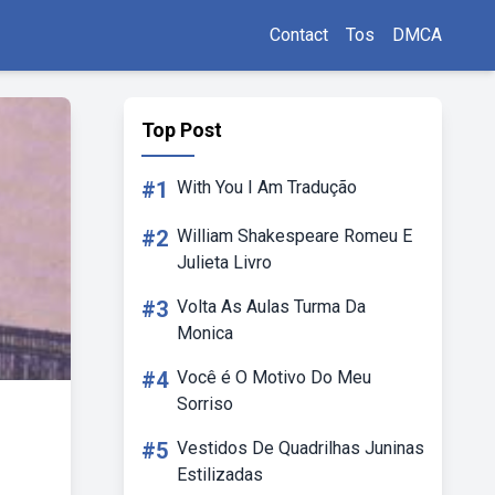
Contact
Tos
DMCA
Top Post
#1
With You I Am Tradução
#2
William Shakespeare Romeu E
Julieta Livro
#3
Volta As Aulas Turma Da
Monica
#4
Você é O Motivo Do Meu
Sorriso
#5
Vestidos De Quadrilhas Juninas
Estilizadas