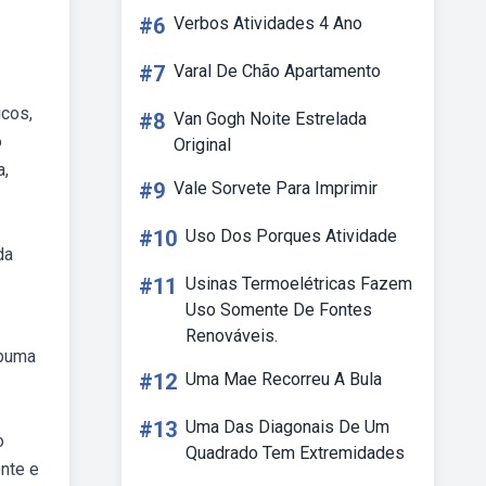
#6
Verbos Atividades 4 Ano
#7
Varal De Chão Apartamento
icos,
#8
Van Gogh Noite Estrelada
o
Original
a,
#9
Vale Sorvete Para Imprimir
#10
Uso Dos Porques Atividade
da
#11
Usinas Termoelétricas Fazem
Uso Somente De Fontes
Renováveis.
ebuma
#12
Uma Mae Recorreu A Bula
#13
Uma Das Diagonais De Um
o
Quadrado Tem Extremidades
ente e