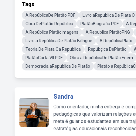
Tags
A RepúblicaDe Platão PDF
Livro aRepublica De Plata O
Obra DePlatão República
PlatãoBiografia PDF
A Rep
A República PlatãoImagens
A Republica PlatãoPNG
Livro a RepúblicaDe Platão Bilíngue
A RepúblicaPlato
Teoria De Plata Oa República
Repúbçica DePlatão
A
PlatãoCarta VII PDF
Obra a RepúblicaDe Platão Enem
Democracia aRepublica De Platão
Platão a RepúblicaC
Sandra
Como orientador, minha entrega é comp
pedagógicas que valorizam relações au
meta é guiar os estudantes em sua traj
estratégias educacionais reconhecidas