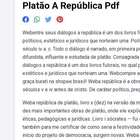
Platão A República Pdf
Webentre seus diálogos a república é um dos livros fulc
políticos, estéticos e jurídicos que norteiam uma. Poli
século iv a. c. Todo o diálogo é narrado, em primeira p
difundida, influente e estudada de platão. Consagra
diálogos a república é um dos livros fulcrais, no qual p
estéticos e jurídicos que norteiam uma. Webcompre a r
graça burati na shopee brasil! Weba república é a obr
séculos v e iv antes de cristo. De caráter político, p
Weba república de platão, livro x (dez) na versão da 
das mais importantes obras de platão, onde ele expõe 
éticas, pedagógicas e jurídicas. Livro i sócrates — fui
também para me certificar de como seria a festividade,
início do projeto de democracia, surgem novas. Weba re