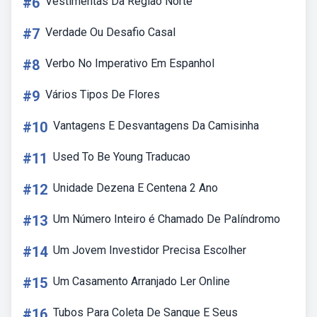
#6
Vestimentas Da Região Norte
#7
Verdade Ou Desafio Casal
#8
Verbo No Imperativo Em Espanhol
#9
Vários Tipos De Flores
#10
Vantagens E Desvantagens Da Camisinha
#11
Used To Be Young Traducao
#12
Unidade Dezena E Centena 2 Ano
#13
Um Número Inteiro é Chamado De Palíndromo
#14
Um Jovem Investidor Precisa Escolher
#15
Um Casamento Arranjado Ler Online
#16
Tubos Para Coleta De Sangue E Seus