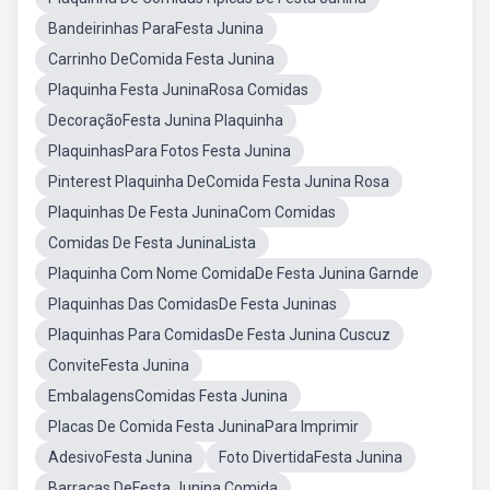
Bandeirinhas ParaFesta Junina
Carrinho DeComida Festa Junina
Plaquinha Festa JuninaRosa Comidas
DecoraçãoFesta Junina Plaquinha
PlaquinhasPara Fotos Festa Junina
Pinterest Plaquinha DeComida Festa Junina Rosa
Plaquinhas De Festa JuninaCom Comidas
Comidas De Festa JuninaLista
Plaquinha Com Nome ComidaDe Festa Junina Garnde
Plaquinhas Das ComidasDe Festa Juninas
Plaquinhas Para ComidasDe Festa Junina Cuscuz
ConviteFesta Junina
EmbalagensComidas Festa Junina
Placas De Comida Festa JuninaPara Imprimir
AdesivoFesta Junina
Foto DivertidaFesta Junina
Barracas DeFesta Junina Comida