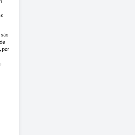
m
as
 são
 de
, por
o