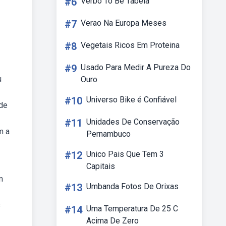
#6
Verbo To Be Tabela
#7
Verao Na Europa Meses
#8
Vegetais Ricos Em Proteina
#9
Usado Para Medir A Pureza Do
u
Ouro
#10
Universo Bike é Confiável
 de
#11
Unidades De Conservação
m a
Pernambuco
#12
Unico Pais Que Tem 3
Capitais
m
#13
Umbanda Fotos De Orixas
s
#14
Uma Temperatura De 25 C
Acima De Zero