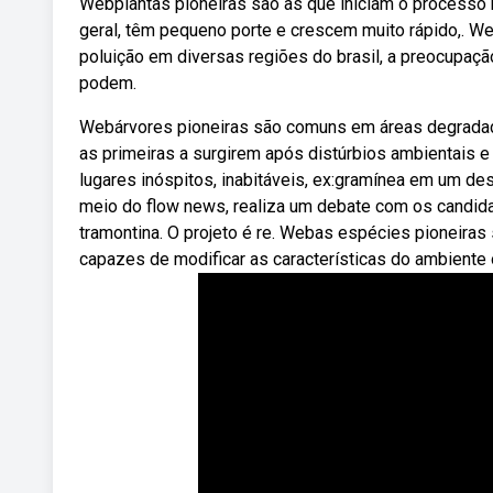
Webplantas pioneiras são as que iniciam o processo 
geral, têm pequeno porte e crescem muito rápido,. 
poluição em diversas regiões do brasil, a preocupaçã
podem.
Webárvores pioneiras são comuns em áreas degradadas
as primeiras a surgirem após distúrbios ambientais e 
lugares inóspitos, inabitáveis, ex:gramínea em um des
meio do flow news, realiza um debate com os candidat
tramontina. O projeto é re. Webas espécies pioneira
capazes de modificar as características do ambiente