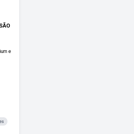
SSÃO
mium e
es