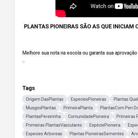
PLANTAS PIONEIRAS SÃO AS QUE INICIAM 
Melhore sua nota na escola ou garanta sua aprovação 
...
Tags
Origem DasPlantas
EspeciesPioneiras
Plantas Que
MusgosPlantas
PrimeiraPlanta
PlantasCom Pen D
PlantasPereirinha
ComunidadePioneira
Primeiras 
Primeiras PlantasVasculares
EspéciePioneira
Espe
Especies Arboreas
Plantas PioneirasSementes
Arv