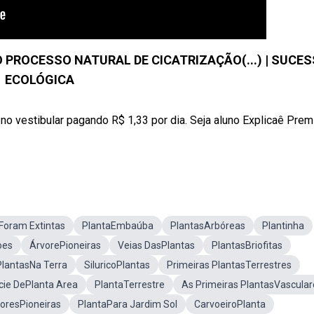
O PROCESSO NATURAL DE CICATRIZAÇÃO(...) | SUCE
ECOLÓGICA
no vestibular pagando R$ 1,33 por dia. Seja aluno Explicaê Pre
Foram Extintas
PlantaEmbaúba
PlantasArbóreas
Plantinha
oes
ÁrvorePioneiras
Veias DasPlantas
PlantasBriofitas
PlantasNa Terra
SiluricoPlantas
Primeiras PlantasTerrestres
cie DePlanta Area
PlantaTerrestre
As Primeiras PlantasVascular
oresPioneiras
PlantaPara Jardim Sol
CarvoeiroPlanta