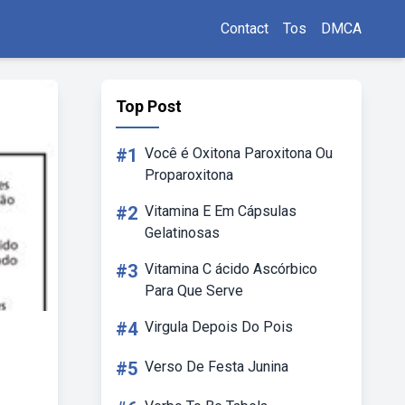
Contact
Tos
DMCA
Top Post
#1
Você é Oxitona Paroxitona Ou
Proparoxitona
#2
Vitamina E Em Cápsulas
Gelatinosas
#3
Vitamina C ácido Ascórbico
Para Que Serve
#4
Virgula Depois Do Pois
#5
Verso De Festa Junina