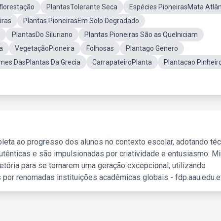
florestação
PlantasTolerante Seca
Espécies PioneirasMata Atlân
iras
Plantas PioneirasEm Solo Degradado
PlantasDo Siluriano
Plantas Pioneiras São as QueIniciam
a
VegetaçãoPioneira
Folhosas
Plantago Genero
mes DasPlantas Da Grecia
CarrapateiroPlanta
Plantacao Pinheir
leta ao progresso dos alunos no contexto escolar, adotando té
tênticas e são impulsionadas por criatividade e entusiasmo. M
etória para se tornarem uma geração excepcional, utilizando
 por renomadas instituições acadêmicas globais - fdp.aau.edu.et