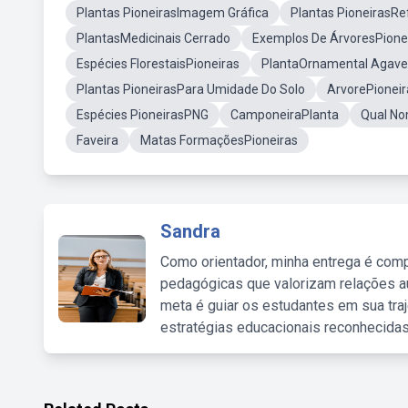
Plantas PioneirasImagem Gráfica
Plantas PioneirasRe
PlantasMedicinais Cerrado
Exemplos De ÁrvoresPione
Espécies FlorestaisPioneiras
PlantaOrnamental Agave
Plantas PioneirasPara Umidade Do Solo
ArvorePioneir
Espécies PioneirasPNG
CamponeiraPlanta
Qual No
Faveira
Matas FormaçõesPioneiras
Sandra
Como orientador, minha entrega é comp
pedagógicas que valorizam relações au
meta é guiar os estudantes em sua traj
estratégias educacionais reconhecidas