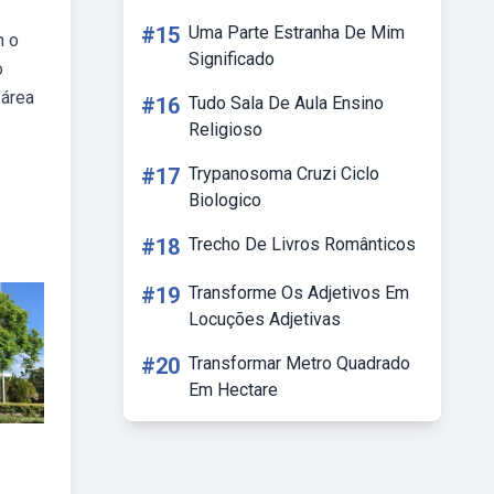
#15
Uma Parte Estranha De Mim
m o
Significado
o
 área
#16
Tudo Sala De Aula Ensino
Religioso
#17
Trypanosoma Cruzi Ciclo
Biologico
#18
Trecho De Livros Românticos
#19
Transforme Os Adjetivos Em
Locuções Adjetivas
#20
Transformar Metro Quadrado
Em Hectare