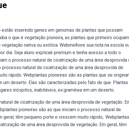
ue
o estão inserindo genes em genomas de plantas que possam
iba o que é vegetação pioneira, as plantas que primeiro ocupam
 vegetação nativa ou exótica. Webmelhore sua nota na escola o
por dia. Seja aluno explicaê premium e tenha acesso a todo o
ciam o processo natural de cicatrização de uma área desprovida
o processo natural de cicatrização de uma área desprovida de
ito rápido. Webplantas pioneiras são as plantas que se origina
em um deserto. Elas são caracterizadas pelo fato de que. Plantas
lugares inóspitos, inabitáveis, ex:gramínea em um deserto.
natural de cicatrização de uma área desprovida de vegetação. E
bplantas pioneiras são as que iniciam o processo natural de
m geral, têm pequeno porte e crescem muito rápido,. Webplanta
icatrização de uma área desprovida de vegetação. Em geral, têm