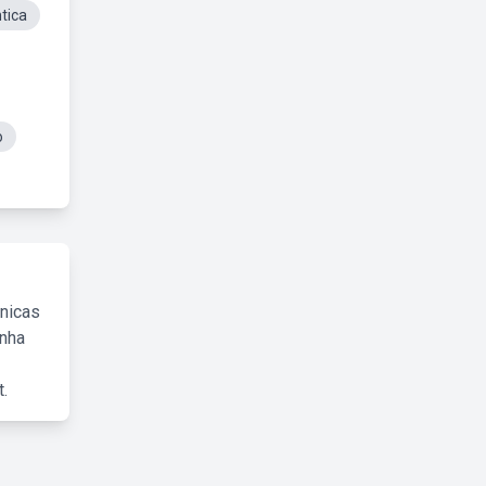
tica
o
cnicas
inha
.