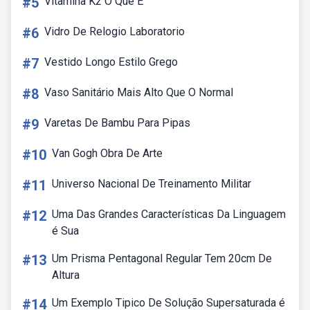
#5
Vitamina K2 O Que E
#6
Vidro De Relogio Laboratorio
#7
Vestido Longo Estilo Grego
#8
Vaso Sanitário Mais Alto Que O Normal
#9
Varetas De Bambu Para Pipas
#10
Van Gogh Obra De Arte
#11
Universo Nacional De Treinamento Militar
#12
Uma Das Grandes Características Da Linguagem
é Sua
#13
Um Prisma Pentagonal Regular Tem 20cm De
Altura
#14
Um Exemplo Tipico De Solução Supersaturada é