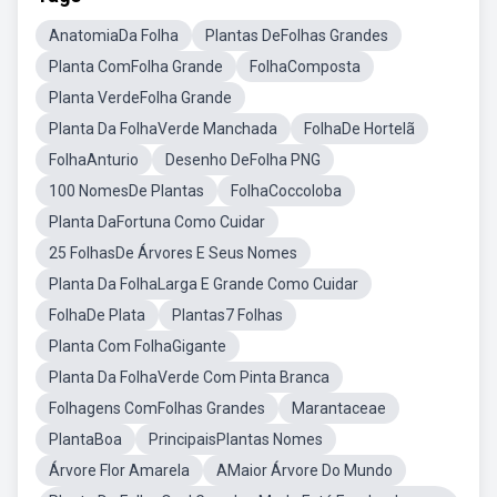
AnatomiaDa Folha
Plantas DeFolhas Grandes
Planta ComFolha Grande
FolhaComposta
Planta VerdeFolha Grande
Planta Da FolhaVerde Manchada
FolhaDe Hortelã
FolhaAnturio
Desenho DeFolha PNG
100 NomesDe Plantas
FolhaCoccoloba
Planta DaFortuna Como Cuidar
25 FolhasDe Árvores E Seus Nomes
Planta Da FolhaLarga E Grande Como Cuidar
FolhaDe Plata
Plantas7 Folhas
Planta Com FolhaGigante
Planta Da FolhaVerde Com Pinta Branca
Folhagens ComFolhas Grandes
Marantaceae
PlantaBoa
PrincipaisPlantas Nomes
Árvore Flor Amarela
AMaior Árvore Do Mundo