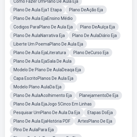
Como Fazer UmPlano De Aula Eja
Plano De Aula Eja1 Etapa
Plano DeAção Eja
Plano De Aula EjaEnsino Médio
Codigos ParaPlano De Aula Eja
Plano DeAulça Eja
Plano De AulaNarrativa Eja
Plano De AulaDiário Eja
Liberte Um PoemaPlano De Aula Eja
Plano De Aula EjaLiteratura
Plano DeCurso Eja
Plano De Aula EjaSala De Aula
Modelo De Plano De AulaDeaqa Eja
Capa EscritoPlanos De Aula Eja
Modelo Plano AulaDa Eja
Plano De AulaAcolhimento Eja
PlanejamentoDe Eja
Plano De Aula EjaJogo 5Cinco Em Linhas
Pesquisar UmPlano De Aula Da Eja
Etapas DoEja
Plano De Aula EjaHistória PDF
ArtesPlano De Eja
Plno De AulaPara Eja