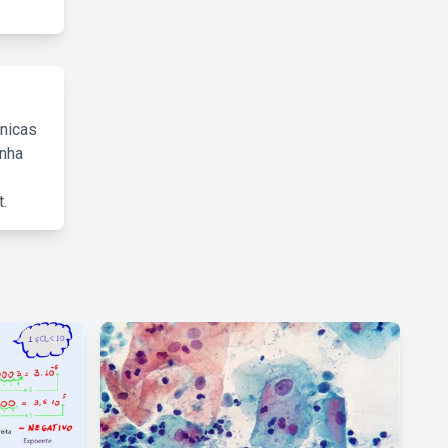
cnicas
inha
.