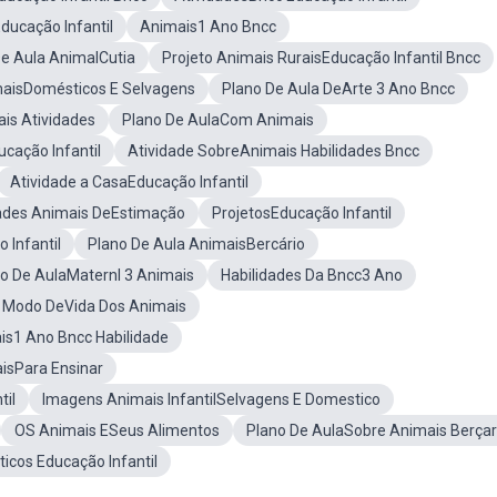
ucação Infantil
Animais1 Ano Bncc
De Aula AnimalCutia
Projeto Animais RuraisEducação Infantil Bncc
maisDomésticos E Selvagens
Plano De Aula DeArte 3 Ano Bncc
is Atividades
Plano De AulaCom Animais
ucação Infantil
Atividade SobreAnimais Habilidades Bncc
Atividade a CasaEducação Infantil
ades Animais DeEstimação
ProjetosEducação Infantil
 Infantil
Plano De Aula AnimaisBercário
o De AulaMaternl 3 Animais
Habilidades Da Bncc3 Ano
a Modo DeVida Dos Animais
is1 Ano Bncc Habilidade
isPara Ensinar
til
Imagens Animais InfantilSelvagens E Domestico
OS Animais ESeus Alimentos
Plano De AulaSobre Animais Berçar
icos Educação Infantil