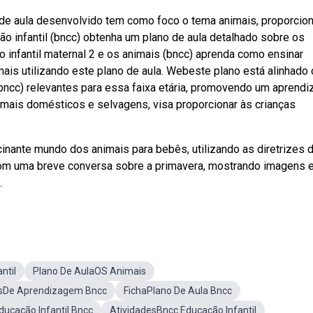
o de aula desenvolvido tem como foco o tema animais, proporcio
o infantil (bncc) obtenha um plano de aula detalhado sobre os
o infantil maternal 2 e os animais (bncc) aprenda como ensinar
mais utilizando este plano de aula. Webeste plano está alinhado
bncc) relevantes para essa faixa etária, promovendo um aprendi
imais domésticos e selvagens, visa proporcionar às crianças
cinante mundo dos animais para bebês, utilizando as diretrizes 
 com uma breve conversa sobre a primavera, mostrando imagens 
.
ntil
Plano De AulaOS Animais
tosDe Aprendizagem Bncc
FichaPlano De Aula Bncc
ucação Infantil Bncc
AtividadesBncc Educação Infantil