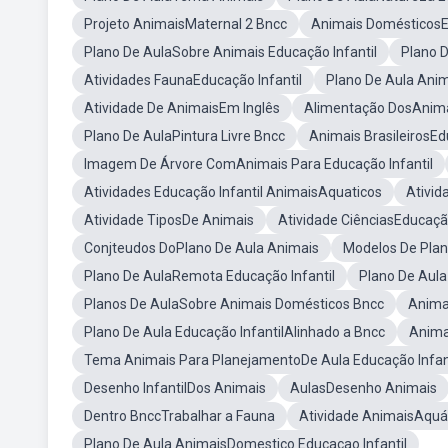
Projeto AnimaisMaternal 2 Bncc
Animais DomésticosEd
Plano De AulaSobre Animais Educação Infantil
Plano 
Atividades FaunaEducação Infantil
Plano De Aula Ani
Atividade De AnimaisEm Inglês
Alimentação DosAnima
Plano De AulaPintura Livre Bncc
Animais BrasileirosEd
Imagem De Árvore ComAnimais Para Educação Infantil
Atividades Educação Infantil AnimaisAquaticos
Ativid
Atividade TiposDe Animais
Atividade CiênciasEducação
Conjteudos DoPlano De Aula Animais
Modelos De Plan
Plano De AulaRemota Educação Infantil
Plano De Aul
Planos De AulaSobre Animais Domésticos Bncc
Anima
Plano De Aula Educação InfantilAlinhado a Bncc
Anima
Tema Animais Para PlanejamentoDe Aula Educação Infan
Desenho InfantilDos Animais
AulasDesenho Animais
Dentro BnccTrabalhar a Fauna
Atividade AnimaisAquát
Plano De Aula AnimaisDomestico Educaçao Infantil