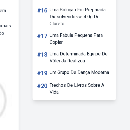
#16
Uma Solução Foi Preparada
era
Dissolvendo-se 4 0g De
Cloreto
nimais
do
#17
Uma Fabula Pequena Para
Copiar
#18
Uma Determinada Equipe De
Vôlei Já Realizou
#19
Um Grupo De Dança Moderna
#20
Trechos De Livros Sobre A
Vida