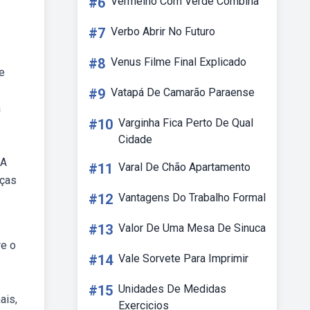
#6
Vermelho Com Verde Combina
#7
Verbo Abrir No Futuro
#8
Venus Filme Final Explicado
e
#9
Vatapá De Camarão Paraense
a
#10
Varginha Fica Perto De Qual
Cidade
 A
#11
Varal De Chão Apartamento
nças
#12
Vantagens Do Trabalho Formal
#13
Valor De Uma Mesa De Sinuca
re o
#14
Vale Sorvete Para Imprimir
#15
Unidades De Medidas
ais,
Exercicios