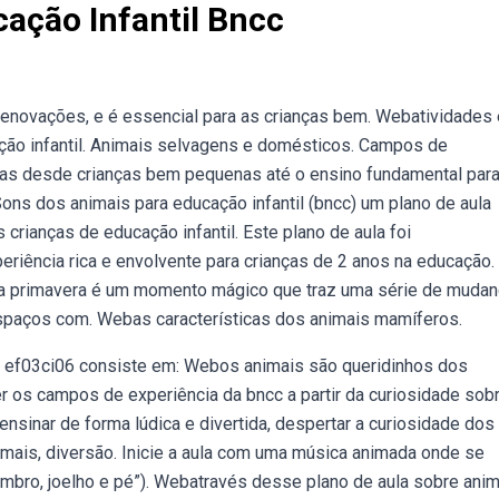
ação Infantil Bncc
enovações, e é essencial para as crianças bem. Webatividades 
ção infantil. Animais selvagens e domésticos. Campos de
das desde crianças bem pequenas até o ensino fundamental par
Sons dos animais para educação infantil (bncc) um plano de aula
 crianças de educação infantil. Este plano de aula foi
riência rica e envolvente para crianças de 2 anos na educação.
 da primavera é um momento mágico que traz uma série de muda
spaços com. Webas características dos animais mamíferos.
de ef03ci06 consiste em: Webos animais são queridinhos dos
r os campos de experiência da bncc a partir da curiosidade sob
nsinar de forma lúdica e divertida, despertar a curiosidade dos
nimais, diversão. Inicie a aula com uma música animada onde se
mbro, joelho e pé”). Webatravés desse plano de aula sobre anim