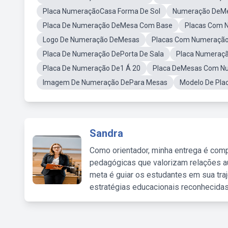
Placa NumeraçãoCasa Forma De Sol
Numeração DeMe
Placa De Numeração DeMesa Com Base
Placas Com 
Logo De Numeração DeMesas
Placas Com Numeraçã
Placa De Numeração DePorta De Sala
Placa Numeraç
Placa De Numeração De1 Á 20
Placa DeMesas Com N
Imagem De Numeração DePara Mesas
Modelo De Pla
Sandra
Como orientador, minha entrega é comp
pedagógicas que valorizam relações au
meta é guiar os estudantes em sua traj
estratégias educacionais reconhecidas