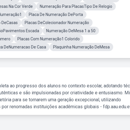
sas Na Cor Verde
Numeração Para PlacasTipo De Relogio
Numeração1
Placa De Numeração DePorta
o DeCasas
Placas DeColecionador Numeração
ãoPavimentos Escada
Numeração DeMesa 1 a 50
umero
Placas Com Numeração1 Colorido
ca DeNumeracao De Casa
Plaquinha Numeração DeMesa
leta ao progresso dos alunos no contexto escolar, adotando té
tênticas e são impulsionadas por criatividade e entusiasmo. M
etória para se tornarem uma geração excepcional, utilizando
 por renomadas instituições acadêmicas globais - fdp.aau.edu.et