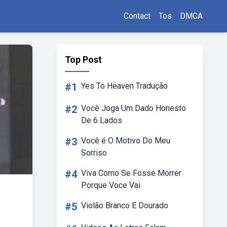
Contact
Tos
DMCA
Top Post
#1
Yes To Heaven Tradução
#2
Você Joga Um Dado Honesto
De 6 Lados
#3
Você é O Motivo Do Meu
Sorriso
#4
Viva Como Se Fosse Morrer
Porque Voce Vai
#5
Violão Branco E Dourado