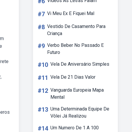
#6
Videos As Letras Falam
#7
Vi Meu Ex E Fiquei Mal
#8
Vestido De Casamento Para
Criança
em
#9
Verbo Beber No Passado E
e
Futuro
frete
#10
Vela De Aniversário Simples
,
#11
Vela De 21 Dias Valor
#12
Vanguarda Europeia Mapa
Mental
#13
Uma Determinada Equipe De
meros
Vôlei Já Realizou
#14
Um Numero De 1 A 100