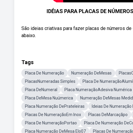
IDÉIAS PARA PLACAS DE NÚMEROS
São ideias criativas para fazer placas de números de 
abaixo.
Tags
Placa De Numeração
Numeração DeMesas
Placas
PlacasNumeradas Simples
Placa De NumeraçãoAlumí
Placa DeNumeral
Placa NumeraçãoAdesiva Numérica
Placa DeMesa Nuúmerica
Numeração DeMesas Medid
Placa Numeração DePrateleiras
Ideias De Numeração
Placas De NumeraçãoEm Inox
Placas DeMarcaçãpo
Placa De NumeraçãoPortao
Placa De Numeração DeCo
Placa Numeração DeMesa Elo07
Placas De Numeraçã