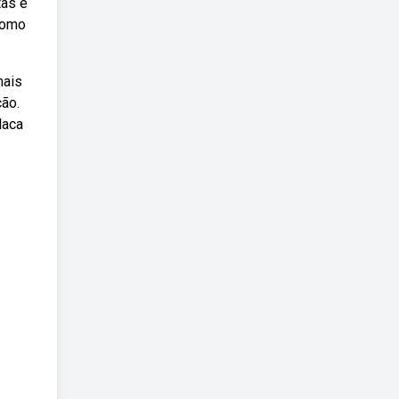
tas e
como
mais
ão.
laca