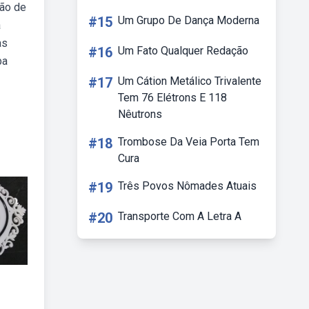
ção de
#15
Um Grupo De Dança Moderna
a
as
#16
Um Fato Qualquer Redação
ba
#17
Um Cátion Metálico Trivalente
Tem 76 Elétrons E 118
Nêutrons
#18
Trombose Da Veia Porta Tem
Cura
#19
Três Povos Nômades Atuais
#20
Transporte Com A Letra A