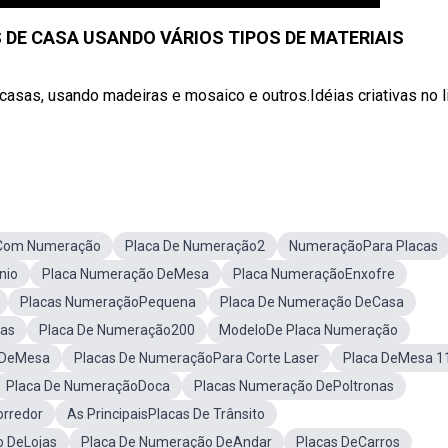
 DE CASA USANDO VÁRIOS TIPOS DE MATERIAIS
casas, usando madeiras e mosaico e outros.Idéias criativas no l
Com Numeração
Placa De Numeração2
NumeraçãoPara Placas
nio
Placa Numeração DeMesa
Placa NumeraçãoEnxofre
Placas NumeraçãoPequena
Placa De Numeração DeCasa
as
Placa De Numeração200
ModeloDe Placa Numeração
 DeMesa
Placas De NumeraçãoPara Corte Laser
Placa DeMesa 1
Placa De NumeraçãoDoca
Placas Numeração DePoltronas
rredor
As PrincipaisPlacas De Trânsito
o DeLojas
Placa De Numeração DeAndar
Placas DeCarros