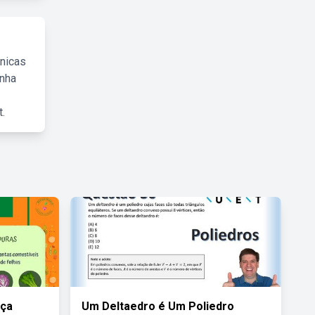
cnicas
inha
.
nça
Um Deltaedro é Um Poliedro