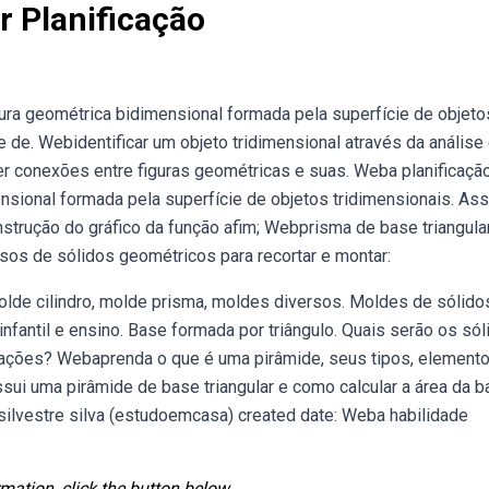
r Planificação
ura geométrica bidimensional formada pela superfície de objeto
e de. Webidentificar um objeto tridimensional através da análise
er conexões entre figuras geométricas e suas. Weba planificaçã
sional formada pela superfície de objetos tridimensionais. Ass
strução do gráfico da função afim; Webprisma de base triangular
os de sólidos geométricos para recortar e montar:
lde cilindro, molde prisma, moldes diversos. Moldes de sólido
nfantil e ensino. Base formada por triângulo. Quais serão os sól
icações? Webaprenda o que é uma pirâmide, seus tipos, element
sui uma pirâmide de base triangular e como calcular a área da b
 silvestre silva (estudoemcasa) created date: Weba habilidade
mation, click the button below.