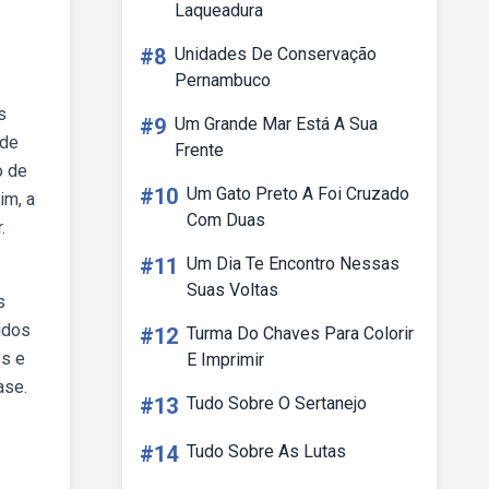
Laqueadura
#8
Unidades De Conservação
Pernambuco
s
#9
Um Grande Mar Está A Sua
 de
Frente
o de
#10
Um Gato Preto A Foi Cruzado
im, a
Com Duas
.
#11
Um Dia Te Encontro Nessas
Suas Voltas
s
idos
#12
Turma Do Chaves Para Colorir
os e
E Imprimir
ase.
#13
Tudo Sobre O Sertanejo
#14
Tudo Sobre As Lutas