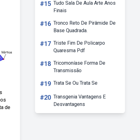
#15
Tudo Sala De Aula Arte Anos
Finais
#16
Tronco Reto De Pirâmide De
Base Quadrada.
#17
Triste Fim De Policarpo
Quaresma Pdf
#18
Tricomoníase Forma De
Transmissão
#19
Trata Se Ou Trata Se
s
#20
Transgenia Vantagens E
cos
Desvantagens
ta de