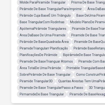
Molde ParaPiramide Triangular
Prisma De Base Triang
Pirâmide De Base TriangularPara Imprimir
Área DaBas
Pirâmide Cuja BaseÉ Um Triângulo
Base DeUma Piram
Base TriangularCom Rodinhas
Modelo PlanoDe Piramid
ApótemaPirâmide Triangulares
Piramide De BaseTrian
Area DaBase De Uma Piramide
Piramide De Base Tria
Pirâmide De BaseQuadrada Área
Piramide De BaseQu
PiramideTriangularr Planificação
Pirâmide BaseRetang
PlanificaçõesDe Pirâmide
BipirâmideDe Base Triangul
Piramide De BaseTrianguar Atomos
Piramide Com Bas
Área TotalDe Uma Pirâmide
Printable TriangularBase
SobrePirâmide De Base Triangular
Como ConstruirPirâ
Piramide Triangular3D
Quantas Arestas Tem UmaPir
Piramide De Base TriangularPasso a Passo
3D Triangu
PirmamideDe Base Triangular
Piramide De BaseHexag