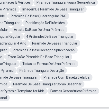
ularFaces E Vértices
Piramide TriangularFigura Geometrica
e Pirâmide
ImagemDe Piramide De Base Triangular
ide
Piramide De BaseQuadrangular PNG
e Triangular
Planificação DePirâmides
fular
Aresta DaBase De Uma Pirâmide
ngularRegular
4 PirâmidesDe Base Triangular
adrangular 4 Ano
Piramide De Bases Triangular
ular
Pirâmide De BaseDecagonalplanificação
ar
Trom CoDe Piramide De Base Triangular
eTriagular
Todas as FormasDe Uma Pirâmide
d Pyramid
Pirámide TriangularDescrção
mide De Base Triangular
Pirâmide Com BaseEstrela Da
âmide
Piramide De Base TriangularComo Desenhar
larPyramid Template for Kids
Formas GeométricasPirâmide
onal