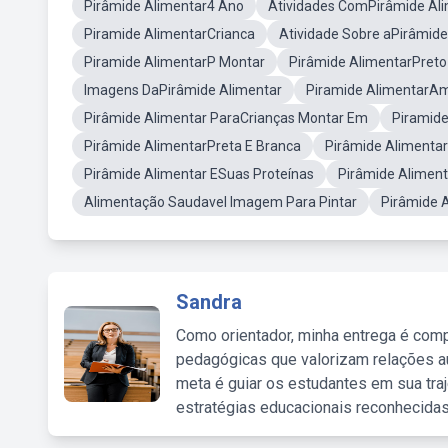
Pirâmide Alimentar4 Ano
Atividades ComPirâmide Al
Piramide AlimentarCrianca
Atividade Sobre aPirâmide
Piramide AlimentarP Montar
Pirâmide AlimentarPreto
Imagens DaPirâmide Alimentar
Piramide AlimentarA
Pirâmide Alimentar ParaCrianças Montar Em
Piramide
Pirâmide AlimentarPreta E Branca
Pirâmide Alimenta
Pirâmide Alimentar ESuas Proteínas
Pirâmide Aliment
Alimentação Saudavel Imagem Para Pintar
Pirâmide A
Sandra
Como orientador, minha entrega é comp
pedagógicas que valorizam relações au
meta é guiar os estudantes em sua traj
estratégias educacionais reconhecidas