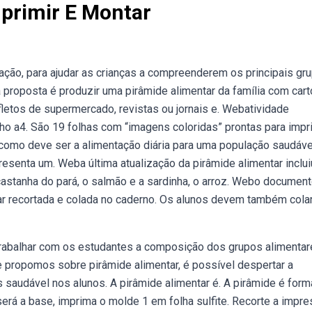
mprimir E Montar
tação, para ajudar as crianças a compreenderem os principais gr
roposta é produzir uma pirâmide alimentar da família com carto
nfletos de supermercado, revistas ou jornais e. Webatividade
nho a4. São 19 folhas com “imagens coloridas” prontas para impr
como deve ser a alimentação diária para uma população saudáve
esenta um. Weba última atualização da pirâmide alimentar inclui
 castanha do pará, o salmão e a sardinha, o arroz. Webo documen
ar recortada e colada no caderno. Os alunos devem também cola
 trabalhar com os estudantes a composição dos grupos alimentar
e propomos sobre pirâmide alimentar, é possível despertar a
saudável nos alunos. A pirâmide alimentar é. A pirâmide é for
será a base, imprima o molde 1 em folha sulfite. Recorte a impr