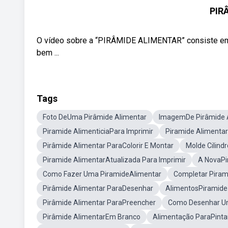
PIR
O vídeo sobre a “PIRÂMIDE ALIMENTAR” consiste em
bem ...
Tags
Foto DeUma Pirâmide Alimentar
ImagemDe Pirâmide A
Piramide AlimenticiaPara Imprimir
Piramide Alimentar
Pirâmide Alimentar ParaColorir E Montar
Molde Cilind
Piramide AlimentarAtualizada Para Imprimir
A NovaPi
Como Fazer Uma PiramideAlimentar
Completar Piram
Pirâmide Alimentar ParaDesenhar
AlimentosPiramide 
Pirâmide Alimentar ParaPreencher
Como Desenhar U
Pirâmide AlimentarEm Branco
Alimentação ParaPinta