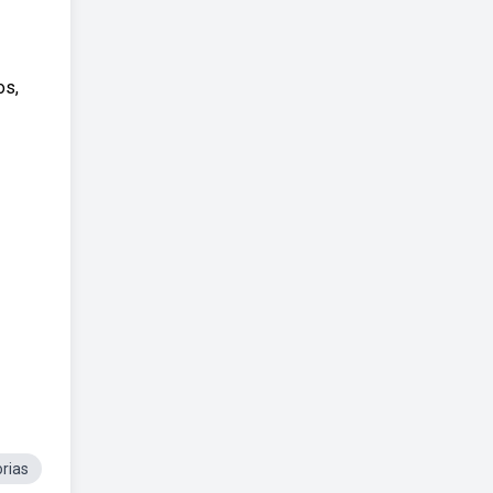
os,
rias