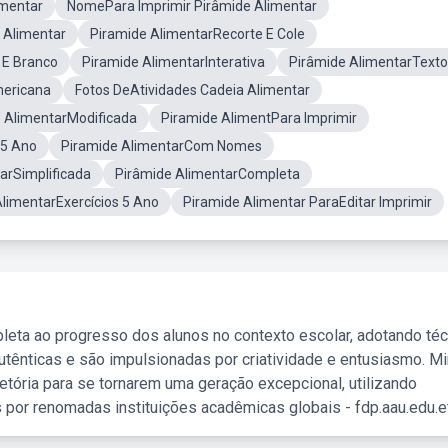
imentar
NomePara Imprimir Pirâmide Alimentar
 Alimentar
Piramide AlimentarRecorte E Cole
 E Branco
Piramide AlimentarInterativa
Pirâmide AlimentarTexto
mericana
Fotos DeAtividades Cadeia Alimentar
 AlimentarModificada
Piramide AlimentPara Imprimir
r5 Ano
Piramide AlimentarCom Nomes
arSimplificada
Pirâmide AlimentarCompleta
limentarExercícios 5 Ano
Piramide Alimentar ParaEditar Imprimir
leta ao progresso dos alunos no contexto escolar, adotando té
tênticas e são impulsionadas por criatividade e entusiasmo. M
etória para se tornarem uma geração excepcional, utilizando
 por renomadas instituições acadêmicas globais - fdp.aau.edu.et