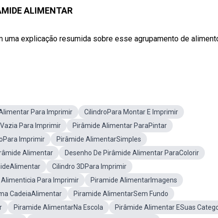
ÂMIDE ALIMENTAR
 uma explicação resumida sobre esse agrupamento de aliment
limentar Para Imprimir
CilindroPara Montar E Imprimir
Vazia Para Imprimir
Pirâmide Alimentar ParaPintar
roPara Imprimir
Pirâmide AlimentarSimples
râmide Alimentar
Desenho De Pirâmide Alimentar ParaColorir
ideAlimentar
Cilindro 3DPara Imprimir
Alimenticia Para Imprimir
Piramide AlimentarImagens
ma CadeiaAlimentar
Piramide AlimentarSem Fundo
r
Piramide AlimentarNa Escola
Pirâmide Alimentar ESuas Catego