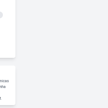
cnicas
inha
.