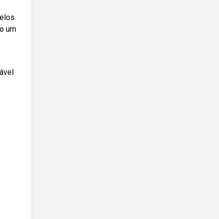
delos
mo um
ável