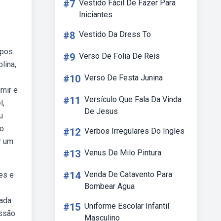
#7
Vestido Fácil De Fazer Para
Iniciantes
#8
Vestido Da Dress To
upos.
#9
Verso De Folia De Reis
lina,
#10
Verso De Festa Junina
imir e
#11
Versículo Que Fala Da Vinda
l,
De Jesus
u
to
#12
Verbos Irregulares Do Ingles
r um
#13
Venus De Milo Pintura
#14
Venda De Catavento Para
es e
Bombear Agua
mada
#15
Uniforme Escolar Infantil
essão
Masculino