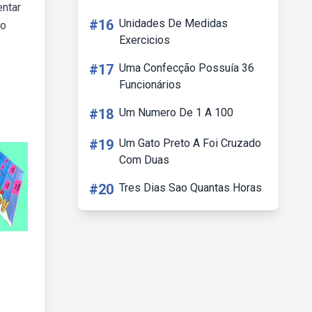
entar
#16
Unidades De Medidas
ão
Exercicios
#17
Uma Confecção Possuía 36
Funcionários
#18
Um Numero De 1 A 100
#19
Um Gato Preto A Foi Cruzado
Com Duas
#20
Tres Dias Sao Quantas Horas