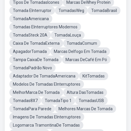
Tipos De TomadasIcones
Marcas DeWhey Protein
Tomada EInterruptor
TomadasWeg
TomadaBrasil
TomadaAmericana
Tomadas EInterruptores Modernos
TomadaSteck 20A
TomadaLouça
Caixa De TomadaExterna
TomadaComum
ApagadorTomada
Marcas DeIfogo Em Tomada
Tampa CaixaDe Tomada
Marcas DeCafé Em Pó
TomadaPadrão Novo
Adaptador De TomadaAmericana
KitTomadas
Modelos De Tomadas EInterruptores
MelhorMarca De Tomada
Altura DasTomadas
Tomadas8X7
TomadaTipo 1
TomadasUSB
TomadaPara Parede
Melhores Marcas De Tomada
Imagens De Tomadas EInterruptores
Logomarca TramontinaDe Tomadas