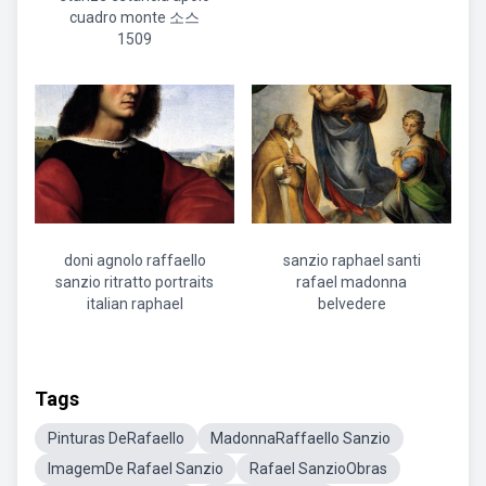
cuadro monte 소스
1509
doni agnolo raffaello
sanzio raphael santi
sanzio ritratto portraits
rafael madonna
italian raphael
belvedere
Tags
Pinturas DeRafaello
MadonnaRaffaello Sanzio
ImagemDe Rafael Sanzio
Rafael SanzioObras