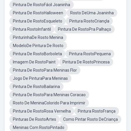
Pintura De RostoFácil Joaninha
Pintura De RostoHalloween
Rosto DeUma Joaninha
Pintura De RostoEsqueleto
Pintura RostoCriançla
Pintura RostoInfantil
Pintura De RostoPra Palhaço
PinturinhaDe Rosto Menina
ModeloDe Pintura De Rosto
Pintura De RostoBorboleta
Pintura RostoPequena
Imagem De RostoPaint
Pintura De RostoPrincesa
Pintura De RostoPara Meninas Flor
Jogo De PinturaPara Meninas
Pintura De RostoBailarina
Pintura De RostoPara Meninas Coracao
Rosto De MeninaColorido Para Imprimir
Pintura De RostoRosa Vernelha
Pintura RostoFrança
Pinturas De RostoArtes
Como Pintar Rosto DeCriança
Meninas Com RostoPintado