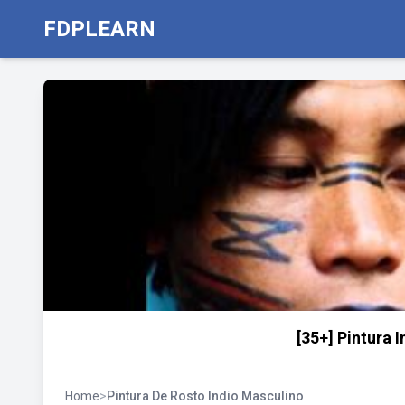
FDPLEARN
[35+] Pintura
Home
>
Pintura De Rosto Indio Masculino