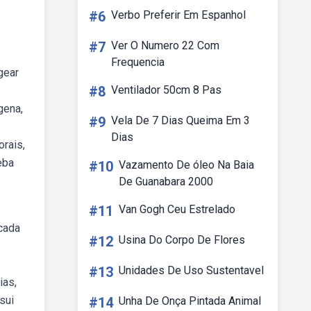
#6
Verbo Preferir Em Espanhol
#7
Ver O Numero 22 Com
Frequencia
gear
#8
Ventilador 50cm 8 Pas
gena,
#9
Vela De 7 Dias Queima Em 3
Dias
orais,
eba
#10
Vazamento De óleo Na Baia
De Guanabara 2000
#11
Van Gogh Ceu Estrelado
 cada
#12
Usina Do Corpo De Flores
#13
Unidades De Uso Sustentavel
ias,
sui
#14
Unha De Onça Pintada Animal