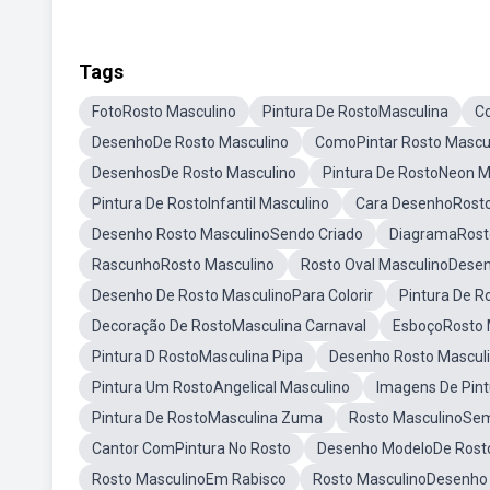
Tags
FotoRosto Masculino
Pintura De RostoMasculina
C
DesenhoDe Rosto Masculino
ComoPintar Rosto Mascu
DesenhosDe Rosto Masculino
Pintura De RostoNeon M
Pintura De RostoInfantil Masculino
Cara DesenhoRosto
Desenho Rosto MasculinoSendo Criado
DiagramaRost
RascunhoRosto Masculino
Rosto Oval MasculinoDese
Desenho De Rosto MasculinoPara Colorir
Pintura De 
Decoração De RostoMasculina Carnaval
EsboçoRosto 
Pintura D RostoMasculina Pipa
Desenho Rosto Masculi
Pintura Um RostoAngelical Masculino
Imagens De Pint
Pintura De RostoMasculina Zuma
Rosto MasculinoSe
Cantor ComPintura No Rosto
Desenho ModeloDe Rosto
Rosto MasculinoEm Rabisco
Rosto MasculinoDesenho