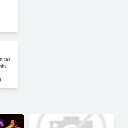
cnicas
inha
.