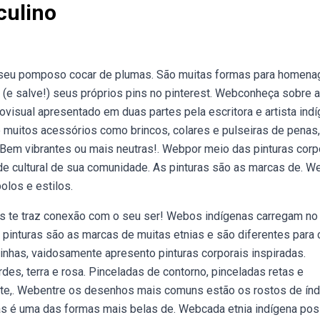
culino
seu pomposo cocar de plumas. São muitas formas para homena
e (e salve!) seus próprios pins no pinterest. Webconheça sobre a
ovisual apresentado em duas partes pela escritora e artista indí
e muitos acessórios como brincos, colares e pulseiras de penas,
: Bem vibrantes ou mais neutras!. Webpor meio das pinturas corp
de cultural de sua comunidade. As pinturas são as marcas de. W
olos e estilos.
is te traz conexão com o seu ser! Webos indígenas carregam no
s pinturas são as marcas de muitas etnias e são diferentes para
eirinhas, vaidosamente apresento pinturas corporais inspiradas.
es, terra e rosa. Pinceladas de contorno, pinceladas retas e
orte,. Webentre os desenhos mais comuns estão os rostos de índ
as é uma das formas mais belas de. Webcada etnia indígena pos