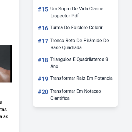
#15
Um Sopro De Vida Clarice
Lispector Pdf
#16
Turma Do Folclore Colorir
#17
Tronco Reto De Pirâmide De
Base Quadrada.
#18
Triangulos E Quadrilateros 8
Ano
#19
Transformar Raiz Em Potencia
#20
Transformar Em Notacao
Cientifica
de
tas.
a as