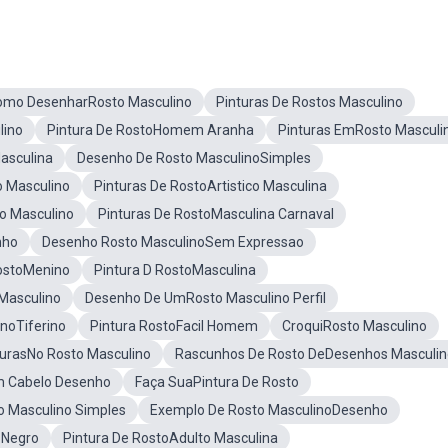
omo DesenharRosto Masculino
Pinturas De Rostos Masculino
lino
Pintura De RostoHomem Aranha
Pinturas EmRosto Masculi
asculina
Desenho De Rosto MasculinoSimples
 Masculino
Pinturas De RostoArtistico Masculina
o Masculino
Pinturas De RostoMasculina Carnaval
nho
Desenho Rosto MasculinoSem Expressao
RostoMenino
Pintura D RostoMasculina
Masculino
Desenho De UmRosto Masculino Perfil
noTiferino
Pintura RostoFacil Homem
CroquiRosto Masculino
urasNo Rosto Masculino
Rascunhos De Rosto DeDesenhos Masculin
m Cabelo Desenho
Faça SuaPintura De Rosto
 Masculino Simples
Exemplo De Rosto MasculinoDesenho
 Negro
Pintura De RostoAdulto Masculina