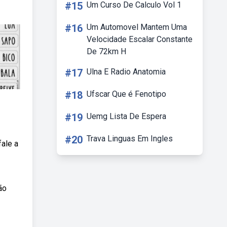
#15
Um Curso De Calculo Vol 1
#16
Um Automovel Mantem Uma
Velocidade Escalar Constante
De 72km H
#17
Ulna E Radio Anatomia
#18
Ufscar Que é Fenotipo
#19
Uemg Lista De Espera
#20
Trava Linguas Em Ingles
fale a
ão