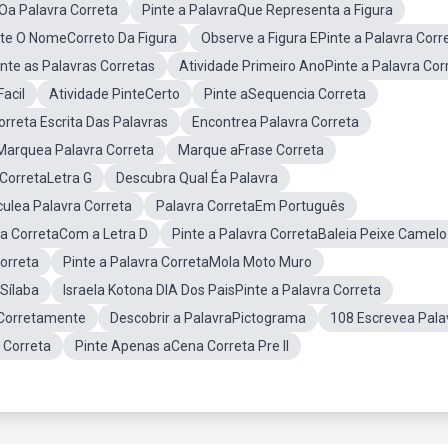
 Oa Palavra Correta
Pinte a PalavraQue Representa a Figura
nte O NomeCorreto Da Figura
Observe a Figura EPinte a Palavra Corr
inte as Palavras Corretas
Atividade Primeiro AnoPinte a Palavra Cor
Facil
Atividade PinteCerto
Pinte aSequencia Correta
rreta Escrita Das Palavras
Encontrea Palavra Correta
Marquea Palavra Correta
Marque aFrase Correta
 CorretaLetra G
Descubra Qual Éa Palavra
rculea Palavra Correta
Palavra CorretaEm Português
ra CorretaCom a Letra D
Pinte a Palavra CorretaBaleia Peixe Camelo
orreta
Pinte a Palavra CorretaMola Moto Muro
Sílaba
Israela Kotona DIA Dos PaisPinte a Palavra Correta
sCorretamente
Descobrir a PalavraPictograma
108 Escrevea Pala
 Correta
Pinte Apenas aCena Correta Pre II