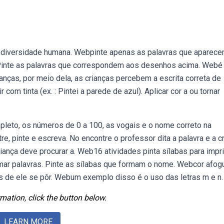
s diversidade humana. Webpinte apenas as palavras que aparec
 Pinte as palavras que correspondem aos desenhos acima. Web
ianças, por meio dela, as crianças percebem a escrita correta de
 com tinta (ex. : Pintei a parede de azul). Aplicar cor a ou tornar
pleto, os números de 0 a 100, as vogais e o nome correto na
e, pinte e escreva. No encontre o professor dita a palavra e a c
criança deve procurar a. Web16 atividades pinta sílabas para impri
ormar palavras. Pinte as sílabas que formam o nome. Webcor afo
s de ele se pôr. Webum exemplo disso é o uso das letras m e n.
mation, click the button below.
LEARN MORE