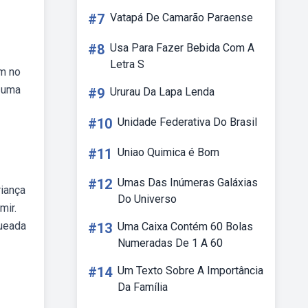
#7
Vatapá De Camarão Paraense
#8
Usa Para Fazer Bebida Com A
Letra S
em no
é uma
#9
Ururau Da Lapa Lenda
#10
Unidade Federativa Do Brasil
#11
Uniao Quimica é Bom
#12
Umas Das Inúmeras Galáxias
riança
Do Universo
mir.
gueada
#13
Uma Caixa Contém 60 Bolas
Numeradas De 1 A 60
#14
Um Texto Sobre A Importância
Da Família