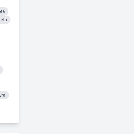
eta
reta
vra