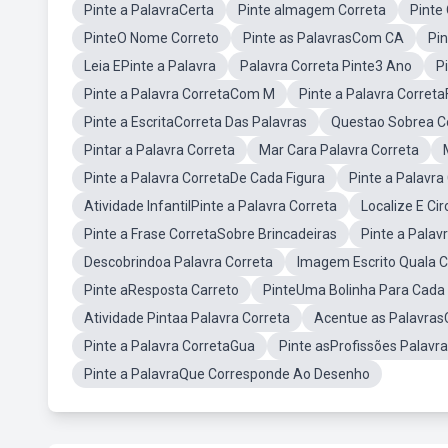
Pinte a PalavraCerta
Pinte aImagem Correta
Pinte
PinteO Nome Correto
Pinte as PalavrasCom CA
Pi
Leia EPinte a Palavra
Palavra Correta Pinte3 Ano
P
Pinte a Palavra CorretaCom M
Pinte a Palavra Correta
Pinte a EscritaCorreta Das Palavras
Questao Sobrea Co
Pintar a Palavra Correta
Mar Cara Palavra Correta
Pinte a Palavra CorretaDe Cada Figura
Pinte a Palavra
Atividade InfantilPinte a Palavra Correta
Localize E Ci
Pinte a Frase CorretaSobre Brincadeiras
Pinte a Palav
Descobrindoa Palavra Correta
Imagem Escrito Quala C
Pinte aResposta Carreto
PinteUma Bolinha Para Cada 
Atividade Pintaa Palavra Correta
Acentue as Palavra
Pinte a Palavra CorretaGua
Pinte asProfissões Palavra
Pinte a PalavraQue Corresponde Ao Desenho