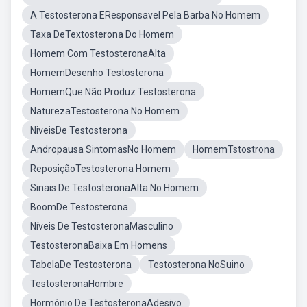
A Testosterona EResponsavel Pela Barba No Homem
Taxa DeTextosterona Do Homem
Homem Com TestosteronaAlta
HomemDesenho Testosterona
HomemQue Não Produz Testosterona
NaturezaTestosterona No Homem
NiveisDe Testosterona
Andropausa SintomasNo Homem
HomemTstostrona
ReposiçãoTestosterona Homem
Sinais De TestosteronaAlta No Homem
BoomDe Testosterona
Níveis De TestosteronaMasculino
TestosteronaBaixa Em Homens
TabelaDe Testosterona
Testosterona NoSuino
TestosteronaHombre
Hormônio De TestosteronaAdesivo