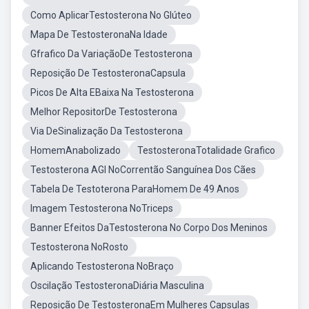
Como AplicarTestosterona No Glúteo
Mapa De TestosteronaNa Idade
Gfrafico Da VariaçãoDe Testosterona
Reposição De TestosteronaCapsula
Picos De Alta EBaixa Na Testosterona
Melhor RepositorDe Testosterona
Via DeSinalização Da Testosterona
HomemAnabolizado
TestosteronaTotalidade Grafico
Testosterona AGI NoCorrentão Sanguínea Dos Cães
Tabela De Testoterona ParaHomem De 49 Anos
Imagem Testosterona NoTriceps
Banner Efeitos DaTestosterona No Corpo Dos Meninos
Testosterona NoRosto
Aplicando Testosterona NoBraço
Oscilação TestosteronaDiária Masculina
Reposição De TestosteronaEm Mulheres Capsulas