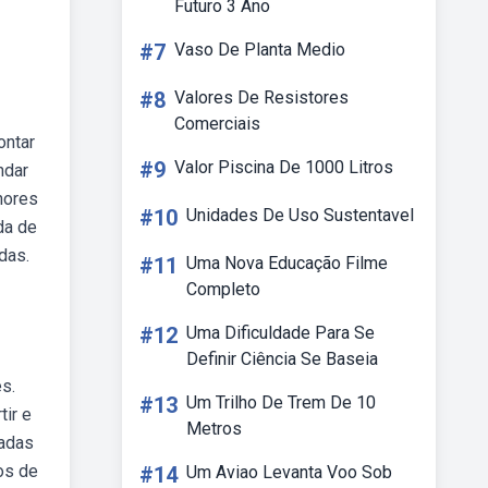
Futuro 3 Ano
#7
Vaso De Planta Medio
#8
Valores De Resistores
Comerciais
ontar
#9
Valor Piscina De 1000 Litros
ndar
hores
#10
Unidades De Uso Sustentavel
da de
das.
#11
Uma Nova Educação Filme
Completo
#12
Uma Dificuldade Para Se
Definir Ciência Se Baseia
s.
#13
Um Trilho De Trem De 10
ir e
Metros
radas
os de
#14
Um Aviao Levanta Voo Sob