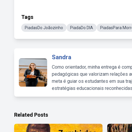
Tags
PiadasDo Joãozinho
PiadaDo DIA
PiadasPara Morre
Sandra
Como orientador, minha entrega é comp
pedagógicas que valorizam relações au
meta é guiar os estudantes em sua traj
estratégias educacionais reconhecidas
Related Posts