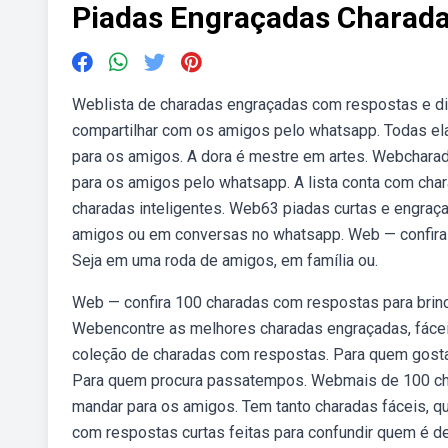
Piadas Engraçadas Charad
Weblista de charadas engraçadas com respostas e difi
compartilhar com os amigos pelo whatsapp. Todas el
para os amigos. A dora é mestre em artes. Webcharad
para os amigos pelo whatsapp. A lista conta com char
charadas inteligentes. Web63 piadas curtas e engraçad
amigos ou em conversas no whatsapp. Web — confira
Seja em uma roda de amigos, em família ou.
Web — confira 100 charadas com respostas para brinca
Webencontre as melhores charadas engraçadas, fácei
coleção de charadas com respostas. Para quem gosta d
Para quem procura passatempos. Webmais de 100 cha
mandar para os amigos. Tem tanto charadas fáceis, q
com respostas curtas feitas para confundir quem é 