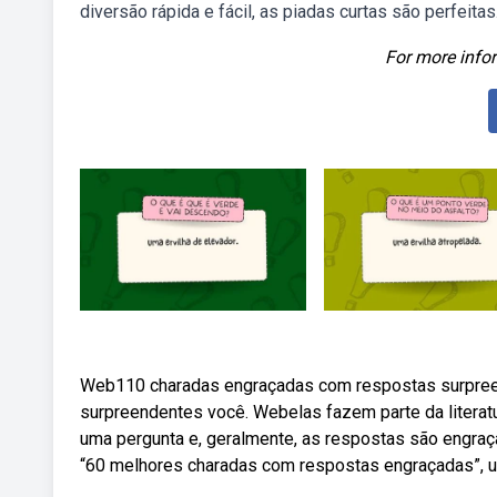
diversão rápida e fácil, as piadas curtas são perfeit
For more infor
Web110 charadas engraçadas com respostas surpree
surpreendentes você. Webelas fazem parte da literatur
uma pergunta e, geralmente, as respostas são engra
“60 melhores charadas com respostas engraçadas”, u