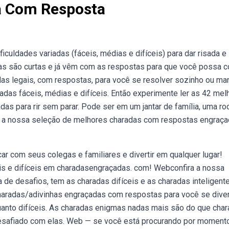
a Com Resposta
culdades variadas (fáceis, médias e difíceis) para dar risada e
as são curtas e já vêm com as respostas para que você possa c
as legais, com respostas, para você se resolver sozinho ou ma
adas fáceis, médias e difíceis. Então experimente ler as 42 mel
as para rir sem parar. Pode ser em um jantar de família, uma ro
 a nossa seleção de melhores charadas com respostas engraça
r com seus colegas e familiares e divertir em qualquer lugar!
s e difíceis em charadasengraçadas. com! Webconfira a nossa
e desafios, tem as charadas difíceis e as charadas inteligente
radas/adivinhas engraçadas com respostas para você se divert
uanto difíceis. As charadas enigmas nadas mais são do que cha
desafiado com elas. Web — se você está procurando por moment