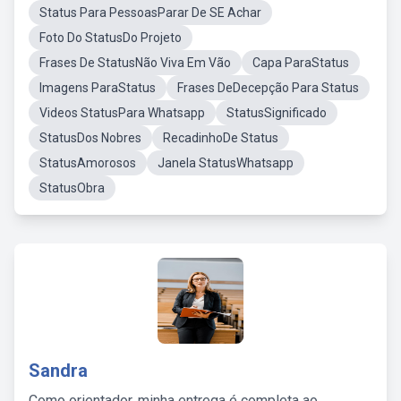
Status Para PessoasParar De SE Achar
Foto Do StatusDo Projeto
Frases De StatusNão Viva Em Vão
Capa ParaStatus
Imagens ParaStatus
Frases DeDecepção Para Status
Videos StatusPara Whatsapp
StatusSignificado
StatusDos Nobres
RecadinhoDe Status
StatusAmorosos
Janela StatusWhatsapp
StatusObra
Sandra
Como orientador, minha entrega é completa ao