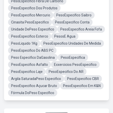
PesoEspecifico Fibra De Carbono
PesoEspecifico Dos Produtos
PesoEspecifico Mercurio
PesoEspecifico Saibro
Cinasita PesoEspecifico
PesoEspecifico Conta
Unidade DePeso Especifico
PesoEspecifico Areia Fofa
PesoEspecifico Esterco
PesosE Agua
PesoLiquido 1Kg
PesoEspecifico Unidades De Medida
PesoEspecifico Do ABS PC
Peso Especifico DaGasolina
PesoEspecífica
PesoEspecifico Asfalto
Exxercicios PesoEspecifico
PesoEspecifico Laje
PesoEspecifico Do AR
Argila SaturadaPeso Especifico
PesoEspecifico CBR
PesoEspecifico Açucar Bruto
PesoEspecifico Em K&N
Fórmula DoPeso Específico