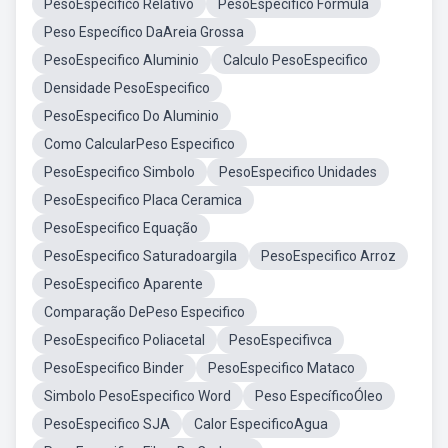
PesoEspecifico Relativo
PesoEspecifico Formula
Peso Específico DaAreia Grossa
PesoEspecifico Aluminio
Calculo PesoEspecifico
Densidade PesoEspecifico
PesoEspecifico Do Aluminio
Como CalcularPeso Especifico
PesoEspecifico Simbolo
PesoEspecifico Unidades
PesoEspecifico Placa Ceramica
PesoEspecifico Equação
PesoEspecifico Saturadoargila
PesoEspecifico Arroz
PesoEspecifico Aparente
Comparação DePeso Especifico
PesoEspecifico Poliacetal
PesoEspecifivca
PesoEspecifico Binder
PesoEspecifico Mataco
Simbolo PesoEspecifico Word
Peso EspecíficoÓleo
PesoEspecifico SJA
Calor EspecificoAgua