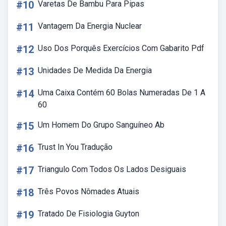
#10
Varetas De Bambu Para Pipas
#11
Vantagem Da Energia Nuclear
#12
Uso Dos Porquês Exercícios Com Gabarito Pdf
#13
Unidades De Medida Da Energia
#14
Uma Caixa Contém 60 Bolas Numeradas De 1 A
60
#15
Um Homem Do Grupo Sanguíneo Ab
#16
Trust In You Tradução
#17
Triangulo Com Todos Os Lados Desiguais
#18
Três Povos Nômades Atuais
#19
Tratado De Fisiologia Guyton