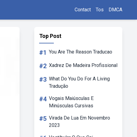
Contact
Tos
DMCA
Top Post
#1
You Are The Reason Traducao
#2
Xadrez De Madeira Profissional
#3
What Do You Do For A Living
Tradução
#4
Vogais Maiúsculas E
Minúsculas Cursivas
#5
Virada De Lua Em Novembro
2023