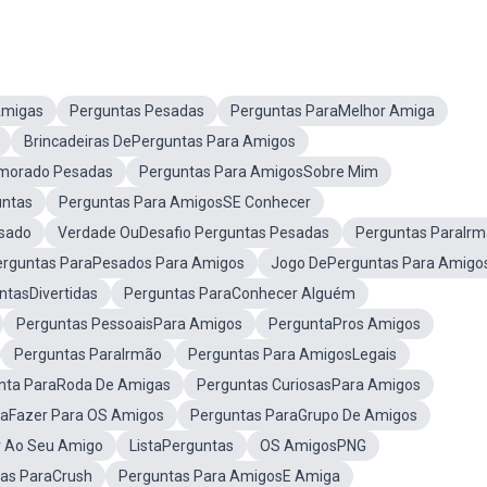
Amigas
Perguntas Pesadas
Perguntas ParaMelhor Amiga
Brincadeiras DePerguntas Para Amigos
morado Pesadas
Perguntas Para AmigosSobre Mim
ntas
Perguntas Para AmigosSE Conhecer
sado
Verdade OuDesafio Perguntas Pesadas
Perguntas ParaIrm
erguntas ParaPesados Para Amigos
Jogo DePerguntas Para Amigo
ntasDivertidas
Perguntas ParaConhecer Alguém
Perguntas PessoaisPara Amigos
PerguntaPros Amigos
Perguntas ParaIrmão
Perguntas Para AmigosLegais
nta ParaRoda De Amigas
Perguntas CuriosasPara Amigos
raFazer Para OS Amigos
Perguntas ParaGrupo De Amigos
r Ao Seu Amigo
ListaPerguntas
OS AmigosPNG
as ParaCrush
Perguntas Para AmigosE Amiga