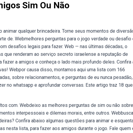
migos Sim Ou Não
o animar qualquer brincadeira. Torne seus momentos de diversã
arte de. Webmelhores perguntas para o jogo verdade ou desafio
 com desafios legais para fazer. Web — nas últimas décadas, o
s que renderam ao serviço secreto israelense a reputação de
 fazer a amigos e conheça o lado mais profundo deles. Confira
ivas! Webpor causa disso, montamos aqui uma lista com 166
çadas, sobre relacionamentos, e perguntas de eu nunca pesadão,
er no whatsapp e aprofundar conversas. Este artigo traz 18 qu
ltos com. Webdeixo as melhores perguntas de sim ou não sobr
namentos interpessoais e dilemas morais, entre outros. Webbusc
eiras? Confira abaixo algumas questões para animar e esquenta
s nesta lista, para fazer aos amigos durante o jogo. Fale quem 