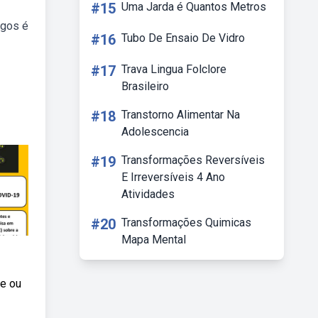
#15
Uma Jarda é Quantos Metros
igos é
#16
Tubo De Ensaio De Vidro
#17
Trava Lingua Folclore
Brasileiro
#18
Transtorno Alimentar Na
Adolescencia
#19
Transformações Reversíveis
E Irreversíveis 4 Ano
Atividades
#20
Transformações Quimicas
Mapa Mental
e ou