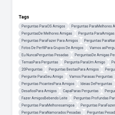
Tags
Perguntas ParaOS Amigos
Perguntas ParaMelhores 
PerguntasDe Melhores Amigas
Pergunta ParaAmigas
Perguntas ParaFazer Para Amigos
Perguntas ParaNa
Fotos De PerfilPara Grupos De Amigos
Vamos asPergu
Eu NuncaPerguntas Pesadas
PerguntasDe Amigas Pe
TemasPara Perguntas
Pergunta ParaUm Amigo
P
20Perguntas
Perguntas BestasPara Amigos
Pergu
Pergunte ParaSeu Amigo
Vamos Parasas Perguntas
Perguntas PicantesPara Amigos
Ideias DePerguntas
DesafiosPara Amigos
CapaParas Perguntas
Pergu
Fazer AmigosBebendo Leite
Perguntas Profundas Pa
Perguntas ParaMelhoresamigoa
Perguntas ParaFaze
Perguntas ParaNamorados Pesadas
Perguntas Pesad