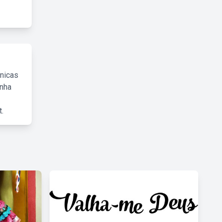
cnicas
inha
.