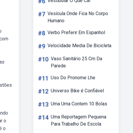
#6
Vestibular O Que Cai
#7
Vesícula Onde Fica No Corpo
Humano
o
#8
Verbo Preferir Em Espanhol
 com
#9
Velocidade Media De Bicicleta
#10
Vaso Sanitário 25 Cm Da
 as
Parede
.
#11
Uso Do Pronome Lhe
estões
#12
Universo Bike é Confiável
#13
Uma Urna Contem 10 Bolas
e
ando
#14
Uma Reportagem Pequena
r o
Para Trabalho De Escola
é o