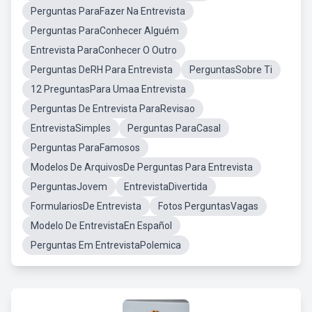
Perguntas ParaFazer Na Entrevista
Perguntas ParaConhecer Alguém
Entrevista ParaConhecer O Outro
Perguntas DeRH Para Entrevista
PerguntasSobre Ti
12 PreguntasPara Umaa Entrevista
Perguntas De Entrevista ParaRevisao
EntrevistaSimples
Perguntas ParaCasal
Perguntas ParaFamosos
Modelos De ArquivosDe Perguntas Para Entrevista
PerguntasJovem
EntrevistaDivertida
FormulariosDe Entrevista
Fotos PerguntasVagas
Modelo De EntrevistaEn Español
Perguntas Em EntrevistaPolemica