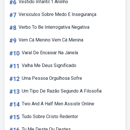
#6
Vestido Infantil 1 Aninho
#7
Versiculos Sobre Medo E Insegurança
#8
Verbo To Be Interrogativa Negativa
#9
Vem Cá Menino Vem Cá Menina
#10
Varal De Encaixar Na Janela
#11
Valha Me Deus Significado
#12
Uma Pessoa Orgulhosa Sofre
#13
Um Tipo De Razão Segundo A Filosofia
#14
Two And A Half Men Assistir Online
#15
Tudo Sobre Cristo Redentor
Tu Me Deste Ou Destes