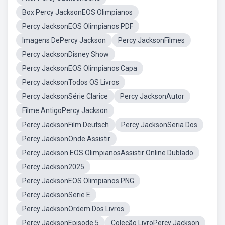
Box Percy JacksonEOS Olimpianos
Percy JacksonEOS Olimpianos PDF
Imagens DePercy Jackson
Percy JacksonFilmes
Percy JacksonDisney Show
Percy JacksonEOS Olimpianos Capa
Percy JacksonTodos OS Livros
Percy JacksonSérie Clarice
Percy JacksonAutor
Filme AntigoPercy Jackson
Percy JacksonFilm Deutsch
Percy JacksonSeria Dos
Percy JacksonOnde Assistir
Percy Jackson EOS OlimpianosAssistir Online Dublado
Percy Jackson2025
Percy JacksonEOS Olimpianos PNG
Percy JacksonSerie E
Percy JacksonOrdem Dos Livros
Percy JacksonEpisode 5
Coleção LivroPercy Jackson