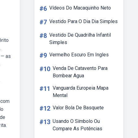
#6
Vídeos Do Macaquinho Neto
#7
Vestido Para O Dia Dia Simples
#8
Vestido De Quadrilha Infantil
érito
Simples
.
#9
Vermelho Escuro Em Ingles
 — as
a
#10
Venda De Catavento Para
Bombear Agua
,
#11
Vanguarda Europeia Mapa
Mental
e com
#12
Valor Bola De Basquete
do
 de
#13
Usando O Símbolo Ou
ita.
Compare As Potências