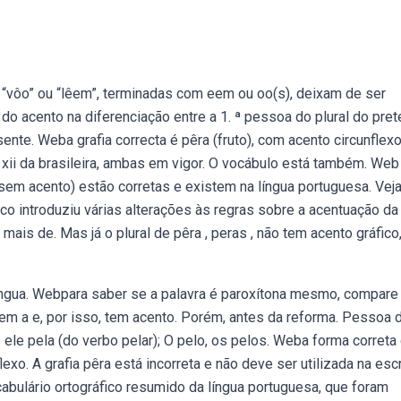
“vôo” ou “lêem”, terminadas com eem ou oo(s), deixam de ser
do acento na diferenciação entre a 1. ª pessoa do plural do pret
sente. Weba grafia correcta é pêra (fruto), com acento circunflexo
a xii da brasileira, ambas em vigor. O vocábulo está também. Web
(sem acento) estão corretas e existem na língua portuguesa. Vej
o introduziu várias alterações às regras sobre a acentuação da
mais de. Mas já o plural de pêra , peras , não tem acento gráfico
língua. Webpara saber se a palavra é paroxítona mesmo, compar
 em a e, por isso, tem acento. Porém, antes da reforma. Pessoa 
 e ele pela (do verbo pelar); O pelo, os pelos. Weba forma correta
exo. A grafia pêra está incorreta e não deve ser utilizada na escr
bulário ortográfico resumido da língua portuguesa, que foram