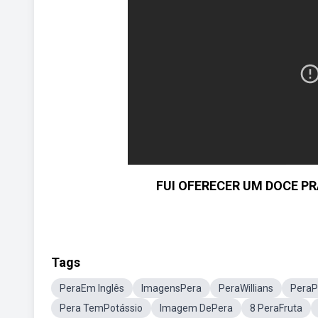
FUI OFERECER UM DOCE P
Tags
PeraEm Inglês
ImagensPera
PeraWillians
PeraP
Pera TemPotássio
Imagem DePera
8 PeraFruta