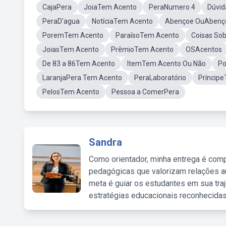
CajaPera
JoiaTem Acento
PeraNumero 4
Dúvi
PeraD'agua
NotíciaTem Acento
Abençoe OuAbenç
PoremTem Acento
ParaísoTem Acento
Coisas So
JoiasTem Acento
PrêmioTem Acento
OSAcentos
De 83 a 86Tem Acento
ItemTem Acento Ou Não
Po
LaranjaPera Tem Acento
PeraLaboratório
Príncip
PelosTem Acento
Pessoa a ComerPera
Sandra
Como orientador, minha entrega é comp
pedagógicas que valorizam relações au
meta é guiar os estudantes em sua traj
estratégias educacionais reconhecidas