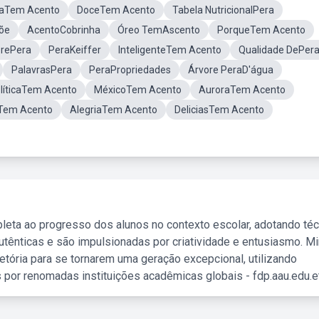
daTem Acento
DoceTem Acento
Tabela NutricionalPera
õe
AcentoCobrinha
Óreo TemAscento
PorqueTem Acento
brePera
PeraKeiffer
InteligenteTem Acento
Qualidade DePer
PalavrasPera
PeraPropriedades
Árvore PeraD'água
líticaTem Acento
MéxicoTem Acento
AuroraTem Acento
eTem Acento
AlegriaTem Acento
DeliciasTem Acento
leta ao progresso dos alunos no contexto escolar, adotando té
tênticas e são impulsionadas por criatividade e entusiasmo. M
etória para se tornarem uma geração excepcional, utilizando
 por renomadas instituições acadêmicas globais - fdp.aau.edu.et