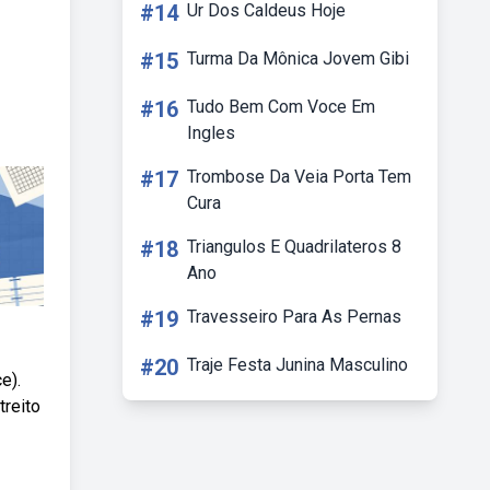
#14
Ur Dos Caldeus Hoje
#15
Turma Da Mônica Jovem Gibi
#16
Tudo Bem Com Voce Em
Ingles
#17
Trombose Da Veia Porta Tem
Cura
#18
Triangulos E Quadrilateros 8
Ano
#19
Travesseiro Para As Pernas
#20
Traje Festa Junina Masculino
e).
treito