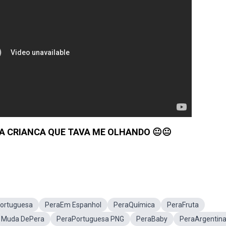
RA CRIANCA QUE TAVA ME OLHANDO 😐😐
ortuguesa
PeraEm Espanhol
PeraQuímica
PeraFruta
Muda DePera
PeraPortuguesa PNG
PeraBaby
PeraArgentina