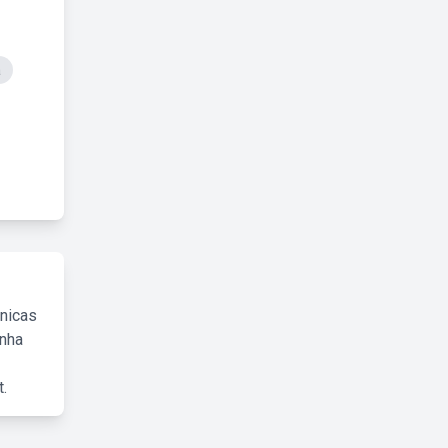
a
cnicas
inha
.