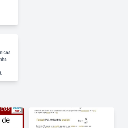
cnicas
inha
.