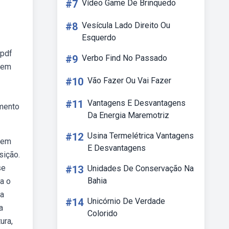
#7
Vídeo Game De Brinquedo
#8
Vesícula Lado Direito Ou
Esquerdo
 pdf
#9
Verbo Find No Passado
o em
#10
Vão Fazer Ou Vai Fazer
#11
Vantagens E Desvantagens
omento
Da Energia Maremotriz
#12
Usina Termelétrica Vantagens
a em
E Desvantagens
sição.
se
#13
Unidades De Conservação Na
Bahia
a o
ra
#14
Unicórnio De Verdade
a
Colorido
ura,