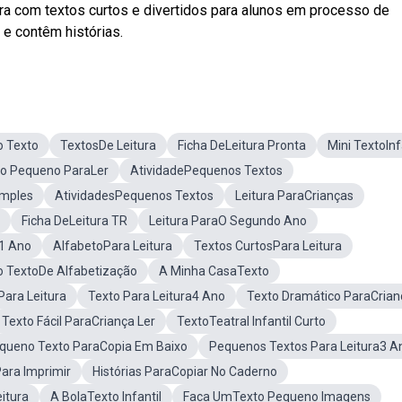
ura com textos curtos e divertidos para alunos em processo de
 e contêm histórias.
o Texto
TextosDe Leitura
Ficha DeLeitura Pronta
Mini TextoInf
to Pequeno ParaLer
AtividadePequenos Textos
imples
AtividadesPequenos Textos
Leitura ParaCrianças
Ficha DeLeitura TR
Leitura ParaO Segundo Ano
a1 Ano
AlfabetoPara Leitura
Textos CurtosPara Leitura
 TextoDe Alfabetização
A Minha CasaTexto
ara Leitura
Texto Para Leitura4 Ano
Texto Dramático ParaCrian
Texto Fácil ParaCriança Ler
TextoTeatral Infantil Curto
queno Texto ParaCopia Em Baixo
Pequenos Textos Para Leitura3 A
ara Imprimir
Histórias ParaCopiar No Caderno
itura
A BolaTexto Infantil
Faca UmTexto Pequeno Imagens