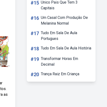
#15
Unico Pais Que Tem 3
Capitais
#16
Um Casal Com Produção De
Melanina Normal
#17
Tudo Em Sala De Aula
Portugues
#18
Tudo Em Sala De Aula História
#19
Transformar Horas Em
Decimal
#20
Trança Raiz Em Criança
ar
tos.
ra as