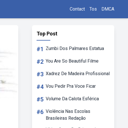
Contact
Tos
DMCA
Top Post
#1
Zumbi Dos Palmares Estatua
#2
You Are So Beautiful Filme
#3
Xadrez De Madeira Profissional
#4
Vou Pedir Pra Voce Ficar
#5
Volume Da Calota Esférica
#6
Violência Nas Escolas
Brasileiras Redação