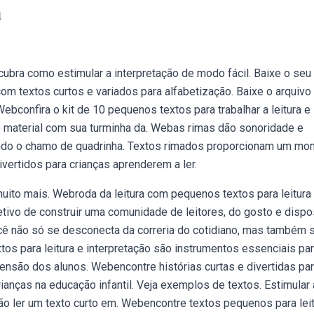
a
cubra como estimular a interpretação de modo fácil. Baixe o seu
 com textos curtos e variados para alfabetização. Baixe o arquiv
ebconfira o kit de 10 pequenos textos para trabalhar a leitura e
te material com sua turminha da. Webas rimas dão sonoridade e
ando o chamo de quadrinha. Textos rimados proporcionam um m
vertidos para crianças aprenderem a ler.
muito mais. Webroda da leitura com pequenos textos para leitur
jetivo de construir uma comunidade de leitores, do gosto e dispo
ocê não só se desconecta da correria do cotidiano, mas também 
os para leitura e interpretação são instrumentos essenciais par
ensão dos alunos. Webencontre histórias curtas e divertidas pa
crianças na educação infantil. Veja exemplos de textos. Estimular 
rão ler um texto curto em. Webencontre textos pequenos para leit