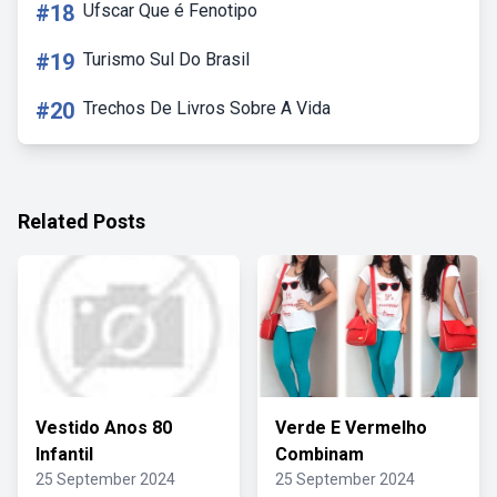
#18
Ufscar Que é Fenotipo
#19
Turismo Sul Do Brasil
#20
Trechos De Livros Sobre A Vida
Related Posts
Vestido Anos 80
Verde E Vermelho
Infantil
Combinam
25 September 2024
25 September 2024