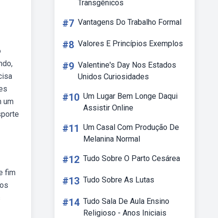
Transgênicos
#7
Vantagens Do Trabalho Formal
#8
Valores E Princípios Exemplos
o
ndo,
#9
Valentine's Day Nos Estados
cisa
Unidos Curiosidades
tes
#10
Um Lugar Bem Longe Daqui
m um
Assistir Online
sporte
#11
Um Casal Com Produção De
Melanina Normal
#12
Tudo Sobre O Parto Cesárea
e fim
#13
Tudo Sobre As Lutas
mos
s
#14
Tudo Sala De Aula Ensino
Religioso - Anos Iniciais