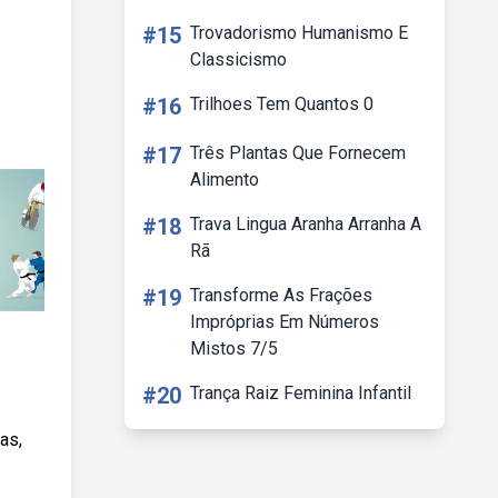
#15
Trovadorismo Humanismo E
Classicismo
#16
Trilhoes Tem Quantos 0
#17
Três Plantas Que Fornecem
Alimento
#18
Trava Lingua Aranha Arranha A
Rã
#19
Transforme As Frações
Impróprias Em Números
Mistos 7/5
#20
Trança Raiz Feminina Infantil
as,