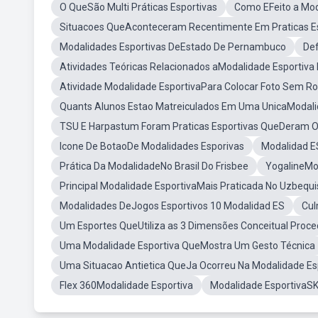
O QueSão Multi Práticas Esportivas
Como EFeito a Mod
Situacoes QueAconteceram Recentimente Em Praticas Es
Modalidades Esportivas DeEstado De Pernambuco
Def
Atividades Teóricas Relacionados aModalidade Esportiva
Atividade Modalidade EsportivaPara Colocar Foto Sem Ro
Quants Alunos Estao Matreiculados Em Uma UnicaModali
TSU E Harpastum Foram Praticas Esportivas QueDeram O
Icone De BotaoDe Modalidades Esporivas
Modalidad E
Prática Da ModalidadeNo Brasil Do Frisbee
YogalineMo
Principal Modalidade EsportivaMais Praticada No Uzbequi
Modalidades DeJogos Esportivos 10 Modalidad ES
Cul
Um Esportes QueUtiliza as 3 Dimensões Conceitual Proced
Uma Modalidade Esportiva QueMostra Um Gesto Técnica
Uma Situacao Antietica QueJa Ocorreu Na Modalidade Es
Flex 360Modalidade Esportiva
Modalidade EsportivaS