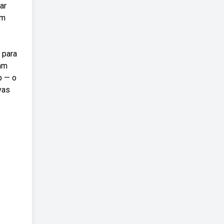
ar
em
 para
ram
b — o
vas