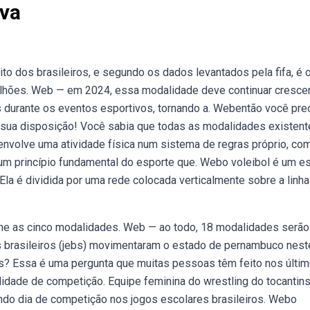
iva
to dos brasileiros, e segundo os dados levantados pela fifa, é 
ilhões. Web — em 2024, essa modalidade deve continuar cresce
s durante os eventos esportivos, tornando a. Webentão você pre
 sua disposição! Você sabia que todas as modalidades existen
volve uma atividade física num sistema de regras próprio, co
É um princípio fundamental do esporte que. Webo voleibol é um e
Ela é dividida por uma rede colocada verticalmente sobre a linha
ne as cinco modalidades. Web — ao todo, 18 modalidades serão
es brasileiros (jebs) movimentaram o estado de pernambuco nest
ts? Essa é uma pergunta que muitas pessoas têm feito nos últi
dade de competição. Equipe feminina do wrestling do tocantin
ndo dia de competição nos jogos escolares brasileiros. Webo