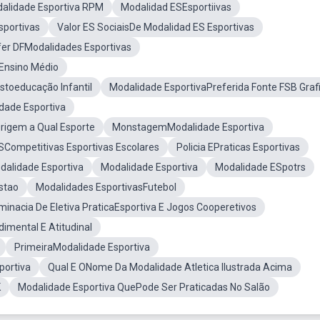
alidade Esportiva RPM
Modalidad ESEsportiivas
portivas
Valor ES SociaisDe Modalidad ES Esportivas
er DFModalidades Esportivas
 Ensino Médio
stoeducação Infantil
Modalidade EsportivaPreferida Fonte FSB Graf
dade Esportiva
rigem a Qual Esporte
MonstagemModalidade Esportiva
SCompetitivas Esportivas Escolares
Policia EPraticas Esportivas
dalidade Esportiva
Modalidade Esportiva
Modalidade ESpotrs
stao
Modalidades EsportivasFutebol
minacia De Eletiva PraticaEsportiva E Jogos Cooperetivos
imental E Atitudinal
PrimeiraModalidade Esportiva
portiva
Qual E ONome Da Modalidade Atletica Ilustrada Acima
K
Modalidade Esportiva QuePode Ser Praticadas No Salão