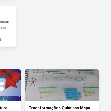
cnicas
inha
.
tura
Transformações Quimicas Mapa