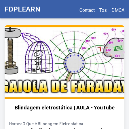
FDPLEARN
Contact
Tos
DMCA
Blindagem eletrostática | AULA - YouTube
Home
>
O Que é Blindagem Eletrostatica