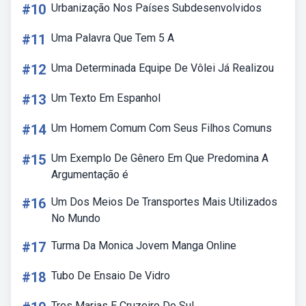
#10
Urbanização Nos Países Subdesenvolvidos
#11
Uma Palavra Que Tem 5 A
#12
Uma Determinada Equipe De Vôlei Já Realizou
#13
Um Texto Em Espanhol
#14
Um Homem Comum Com Seus Filhos Comuns
#15
Um Exemplo De Gênero Em Que Predomina A
Argumentação é
#16
Um Dos Meios De Transportes Mais Utilizados
No Mundo
#17
Turma Da Monica Jovem Manga Online
#18
Tubo De Ensaio De Vidro
Tres Marias E Cruzeiro Do Sul