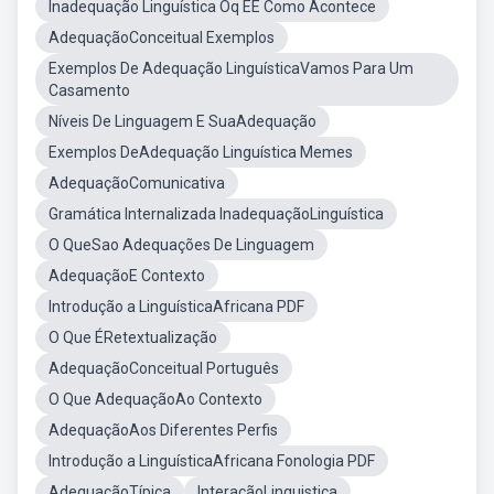
Inadequação Linguística Oq ÉE Como Acontece
AdequaçãoConceitual Exemplos
Exemplos De Adequação LinguísticaVamos Para Um
Casamento
Níveis De Linguagem E SuaAdequação
Exemplos DeAdequação Linguística Memes
AdequaçãoComunicativa
Gramática Internalizada InadequaçãoLinguística
O QueSao Adequações De Linguagem
AdequaçãoE Contexto
Introdução a LinguísticaAfricana PDF
O Que ÉRetextualização
AdequaçãoConceitual Português
O Que AdequaçãoAo Contexto
AdequaçãoAos Diferentes Perfis
Introdução a LinguísticaAfricana Fonologia PDF
AdequaçãoTípica
InteraçãoLinguistica