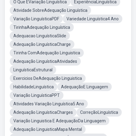
O Que ÉVariação Linguística
ExperiênciaLinguística
Atividade SobreAdequação Linguística
Variação LinguísticaPDF
Variedade Linguística4 Ano
TirinhaAdequação Linguística
Adequacao LinguísticaSlide
Adequação LinguísticaCharge
Tirinha ComAdequação Linguistica
Adequação LinguísticaAtividades
LinguísticaEstrutural
Exercicios DeAdequação Linguistica
HabilidadeLinguística
AdequaçãoE Linguagem
Variação LinguísticaPPT
Atividades Variação Linguística5 Ano
Adequação LinguísticaCharges
CorreçãoLinguística
Variação Linguistica E AdequaçãoDa Linguagem
Adequação LinguisticaMapa Mental