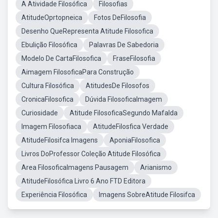
A Atividade Filosófica
Filosofias
AtitudeOprtopneica
Fotos DeFilosofia
Desenho QueRepresenta Atitude Filosofica
Ebulição Filosófica
Palavras De Sabedoria
Modelo De CartaFilosofica
FraseFilosofia
Aimagem FilosoficaPara Construção
Cultura Filosófica
AtitudesDe Filosofos
CronicaFilosofica
Dúvida FilosoficaImagem
Curiosidade
Atitude FilosoficaSegundo Mafalda
Imagem Filosofiaca
AtitudeFilosfica Verdade
AtitudeFilosifca Imagens
AponiaFilosofica
Livros DoProfessor Coleção Atitude Filosófica
Area FilosoficaImagens Pausagem
Arianismo
AtitudeFilosófica Livro 6 Ano FTD Editora
Experiência Filosófica
Imagens SobreAtitude Filosifca