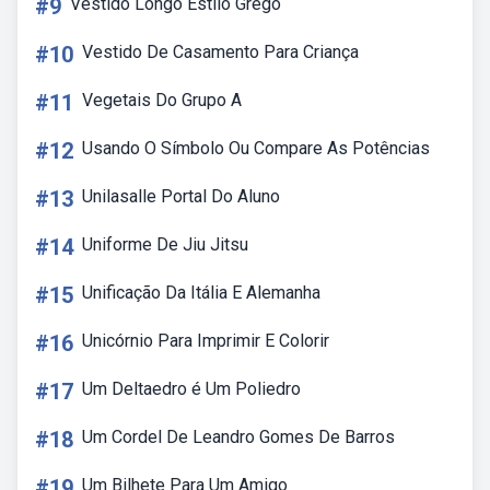
#9
Vestido Longo Estilo Grego
#10
Vestido De Casamento Para Criança
#11
Vegetais Do Grupo A
#12
Usando O Símbolo Ou Compare As Potências
#13
Unilasalle Portal Do Aluno
#14
Uniforme De Jiu Jitsu
#15
Unificação Da Itália E Alemanha
#16
Unicórnio Para Imprimir E Colorir
#17
Um Deltaedro é Um Poliedro
#18
Um Cordel De Leandro Gomes De Barros
#19
Um Bilhete Para Um Amigo