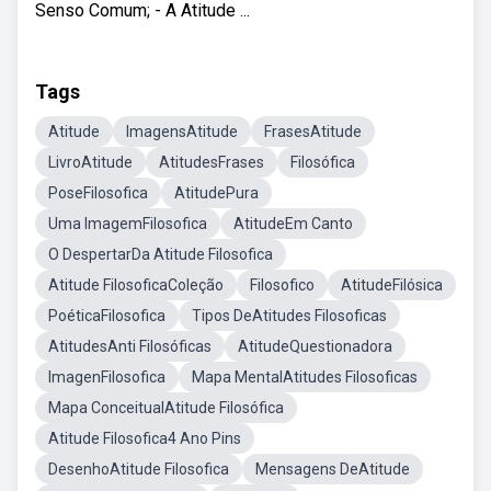
Senso Comum; - A Atitude ...
Tags
Atitude
ImagensAtitude
FrasesAtitude
LivroAtitude
AtitudesFrases
Filosófica
PoseFilosofica
AtitudePura
Uma ImagemFilosofica
AtitudeEm Canto
O DespertarDa Atitude Filosofica
Atitude FilosoficaColeção
Filosofico
AtitudeFilósica
PoéticaFilosofica
Tipos DeAtitudes Filosoficas
AtitudesAnti Filosóficas
AtitudeQuestionadora
ImagenFilosofica
Mapa MentalAtitudes Filosoficas
Mapa ConceitualAtitude Filosófica
Atitude Filosofica4 Ano Pins
DesenhoAtitude Filosofica
Mensagens DeAtitude