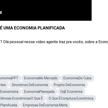
 É UMA ECONOMIA PLANIFICADA
á pessoal nesse vídeo agente traz pra vocês, sobre a Econ
conomiaPPT
EconomiaNo Mercado
EconomiaDe Cuba
mbio
Sinonimos DeEconomia
Projeto DeEconomia
 Economista
EconomiaPlanejada
OqÉ Economia
Ciências EconômicasO Que É
O Que ÉConjutura Econômica
Planificada
Empresas DeEconomia Mista