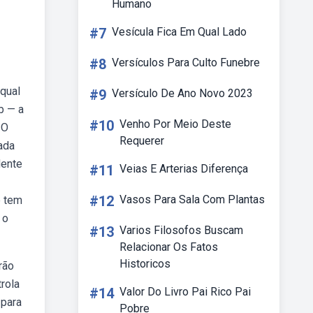
Humano
#7
Vesícula Fica Em Qual Lado
#8
Versículos Para Culto Funebre
qual
#9
Versículo De Ano Novo 2023
b — a
#10
Venho Por Meio Deste
 O
Requerer
ada
dente
#11
Veias E Arterias Diferença
#12
Vasos Para Sala Com Plantas
e tem
 o
#13
Varios Filosofos Buscam
Relacionar Os Fatos
Historicos
rão
rola
#14
Valor Do Livro Pai Rico Pai
 para
Pobre