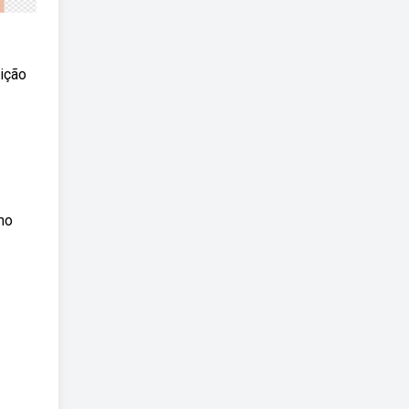
ição
mo