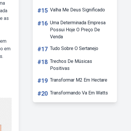
ema
#15
Valha Me Deus Significado
lada
re as
#16
Uma Determinada Empresa
Possui Hoje O Preço De
Venda
 em
#17
Tudo Sobre O Sertanejo
co em
s.
#18
Trechos De Músicas
Positivas
#19
Transformar M2 Em Hectare
#20
Transformando Va Em Watts