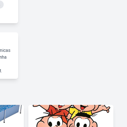
a
cnicas
inha
.