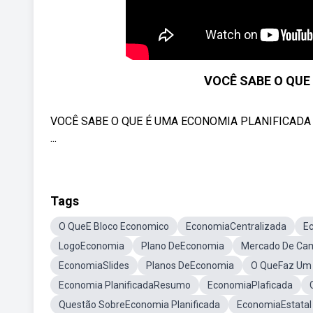
VOCÊ SABE O QUE
VOCÊ SABE O QUE É UMA ECONOMIA PLANIFICADA ? Ol
...
Tags
O QueE Bloco Economico
EconomiaCentralizada
E
LogoEconomia
Plano DeEconomia
Mercado De Ca
EconomiaSlides
Planos DeEconomia
O QueFaz Um
Economia PlanificadaResumo
EconomiaPlaficada
Questão SobreEconomia Planificada
EconomiaEstatal 