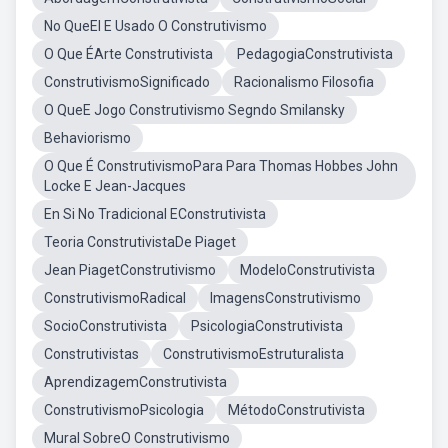
No QueEl E Usado O Construtivismo
O Que ÉArte Construtivista
PedagogiaConstrutivista
ConstrutivismoSignificado
Racionalismo Filosofia
O QueE Jogo Construtivismo Segndo Smilansky
Behaviorismo
O Que É ConstrutivismoPara Para Thomas Hobbes John
Locke E Jean-Jacques
En Si No Tradicional EConstrutivista
Teoria ConstrutivistaDe Piaget
Jean PiagetConstrutivismo
ModeloConstrutivista
ConstrutivismoRadical
ImagensConstrutivismo
SocioConstrutivista
PsicologiaConstrutivista
Construtivistas
ConstrutivismoEstruturalista
AprendizagemConstrutivista
ConstrutivismoPsicologia
MétodoConstrutivista
Mural SobreO Construtivismo