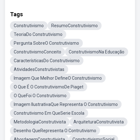
Tags
Construtivismo
ResumoConstrutivismo
TeoriaDo Construtivismo
Pergunta SobreO Construtivismo
ConstrutivismoConceito
ConstrutivismoNa Educação
CaracterísticasDo Construtivismo
AtividadesConstrutivistas
Imagem Que Melhor DefineO Construtivismo
O Que É O ConstrutivismoDe Piaget
O QueFoi O Construtivismo
Imagem IlustrativaQue Representa O Construtivismo
Construtivismo Em QueSerie Escola
MetodologiaConstrutivista
ArquiteturaConstrutivista
Desenho QueRepresenta O Contrutivismo
AbordagemConstrutivista
ConstrutivismoSocial