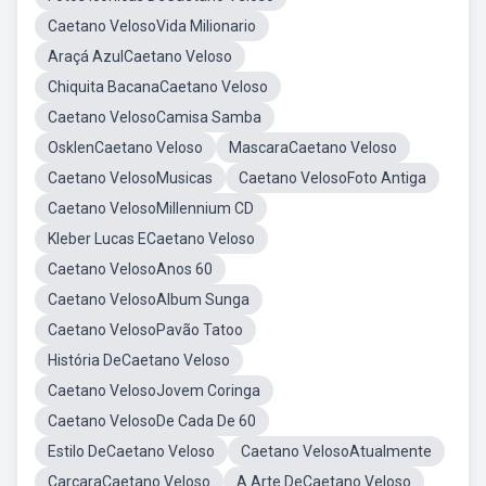
Caetano VelosoVida Milionario
Araçá AzulCaetano Veloso
Chiquita BacanaCaetano Veloso
Caetano VelosoCamisa Samba
OsklenCaetano Veloso
MascaraCaetano Veloso
Caetano VelosoMusicas
Caetano VelosoFoto Antiga
Caetano VelosoMillennium CD
Kleber Lucas ECaetano Veloso
Caetano VelosoAnos 60
Caetano VelosoAlbum Sunga
Caetano VelosoPavão Tatoo
História DeCaetano Veloso
Caetano VelosoJovem Coringa
Caetano VelosoDe Cada De 60
Estilo DeCaetano Veloso
Caetano VelosoAtualmente
CarcaraCaetano Veloso
A Arte DeCaetano Veloso