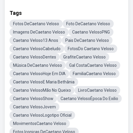
Tags
Fotos DeCaetano Veloso
Foto DeCaetano Veloso
Imagens DeCaetano Veloso
Caetano VelosoPNG
Caetano Veloso13 Anos
Pais DeCaetano Veloso
Caetano VelosoCabeludo
FotosDo Caetano Veloso
Caetano VelosoDentes
GrafiteCaetano Veloso
Música DeCaetano Veloso
Gal CostaCaetano Veloso
Caetano VelosoHoje Em DIA
FamiliaCaetano Veloso
Caetano VelosoE Maria Bethânia
Caetano VelosoMão No Queixo
LivroCaetano Veloso
Caetano VelosoShow
Caetano VelosoÉpoca Do Exilio
Caetano VelosoJovem
Caetano VelosoLogotipo Oficial
MovimentosCaetano Veloso
Fotos Iconicas DeCaetano Veloso