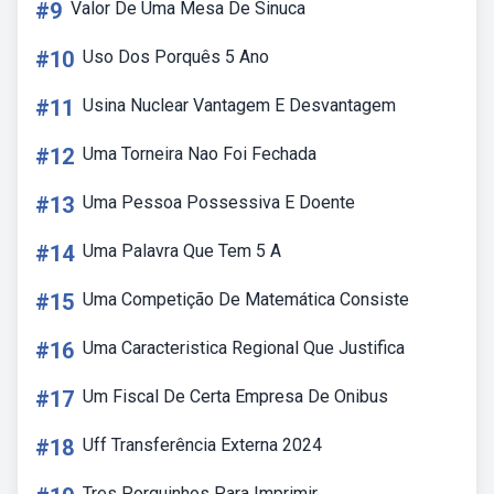
#9
Valor De Uma Mesa De Sinuca
#10
Uso Dos Porquês 5 Ano
#11
Usina Nuclear Vantagem E Desvantagem
#12
Uma Torneira Nao Foi Fechada
#13
Uma Pessoa Possessiva E Doente
#14
Uma Palavra Que Tem 5 A
#15
Uma Competição De Matemática Consiste
#16
Uma Caracteristica Regional Que Justifica
#17
Um Fiscal De Certa Empresa De Onibus
#18
Uff Transferência Externa 2024
Tres Porquinhos Para Imprimir