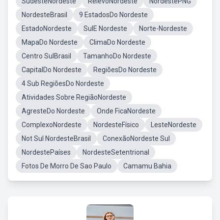
SudesteNordeste
RelevoNordeste
NordestePNG
NordesteBrasil
9 EstadosDo Nordeste
EstadoNordeste
SulE Nordeste
Norte-Nordeste
MapaDo Nordeste
ClimaDo Nordeste
Centro SulBrasil
TamanhoDo Nordeste
CapitalDo Nordeste
RegiõesDo Nordeste
4 Sub RegiõesDo Nordeste
Atividades Sobre RegiãoNordeste
AgresteDo Nordeste
Onde FicaNordeste
ComplexoNordeste
NordesteFísico
LesteNordeste
Not Sul NordesteBrasil
ConexãoNordeste Sul
NordestePaíses
NordesteSetentrional
Fotos De Morro De Sao Paulo
Camamu Bahia