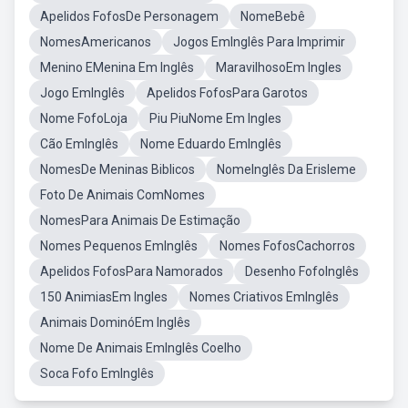
Apelidos FofosDe Personagem
NomeBebê
NomesAmericanos
Jogos EmInglês Para Imprimir
Menino EMenina Em Inglês
MaravilhosoEm Ingles
Jogo EmInglês
Apelidos FofosPara Garotos
Nome FofoLoja
Piu PiuNome Em Ingles
Cão EmInglês
Nome Eduardo EmInglês
NomesDe Meninas Biblicos
NomeInglês Da Erisleme
Foto De Animais ComNomes
NomesPara Animais De Estimação
Nomes Pequenos EmInglês
Nomes FofosCachorros
Apelidos FofosPara Namorados
Desenho FofoInglês
150 AnimiasEm Ingles
Nomes Criativos EmInglês
Animais DominóEm Inglês
Nome De Animais EmInglês Coelho
Soca Fofo EmInglês