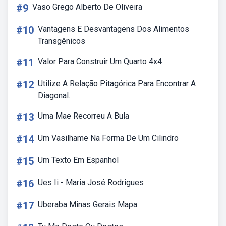
#9
Vaso Grego Alberto De Oliveira
#10
Vantagens E Desvantagens Dos Alimentos
Transgênicos
#11
Valor Para Construir Um Quarto 4x4
#12
Utilize A Relação Pitagórica Para Encontrar A
Diagonal.
#13
Uma Mae Recorreu A Bula
#14
Um Vasilhame Na Forma De Um Cilindro
#15
Um Texto Em Espanhol
#16
Ues Ii - Maria José Rodrigues
#17
Uberaba Minas Gerais Mapa