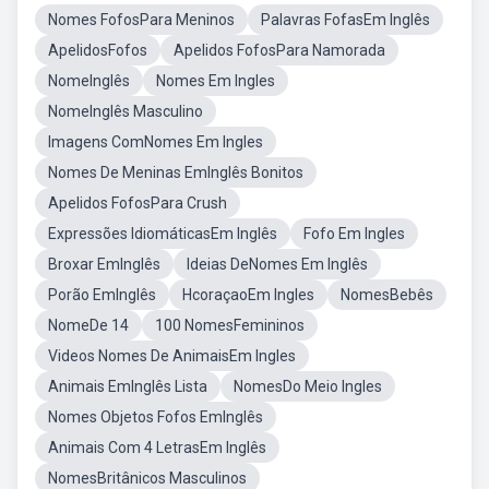
Nomes FofosPara Meninos
Palavras FofasEm Inglês
ApelidosFofos
Apelidos FofosPara Namorada
NomeInglês
Nomes Em Ingles
NomeInglês Masculino
Imagens ComNomes Em Ingles
Nomes De Meninas EmInglês Bonitos
Apelidos FofosPara Crush
Expressões IdiomáticasEm Inglês
Fofo Em Ingles
Broxar EmInglês
Ideias DeNomes Em Inglês
Porão EmInglês
HcoraçaoEm Ingles
NomesBebês
NomeDe 14
100 NomesFemininos
Videos Nomes De AnimaisEm Ingles
Animais EmInglês Lista
NomesDo Meio Ingles
Nomes Objetos Fofos EmInglês
Animais Com 4 LetrasEm Inglês
NomesBritânicos Masculinos